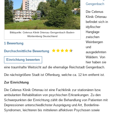
Gengenbach
Die Celenus
Klinik Ortenau
befindet sich in
idyllischer
Hanglage
Bildquelle: Celenus Klinik Ortenau Gengenbach Baden-
Württemberg Deutschland
zwischen
Weinbergen
1 Bewertung
und
Durchschnittliche Bewertung
ausgedehnten
Wäldern. Von
Einrichtung bewerten
hier haben sie
eine traumhafte Weitsicht auf die ehemalige Reichstadt Gengenbach.
Die nächstgrößere Stadt ist Offenburg, welche ca. 12 km entfernt ist.
Zur Einrichtung
Die Celenus Klinik Ortenau ist eine Fachklinik zur stationären bzw.
ambulanten Rehabilitation von psychischen Erkrankungen. Zu den
Schwerpunkten der Einrichtung zählt die Behandlung von Patienten mit
Depressionen unterschiedlichster Ausprägung und Art, Borderline-
Syndromen, leichteren bis mitteleren affektiven Psychosen sowie