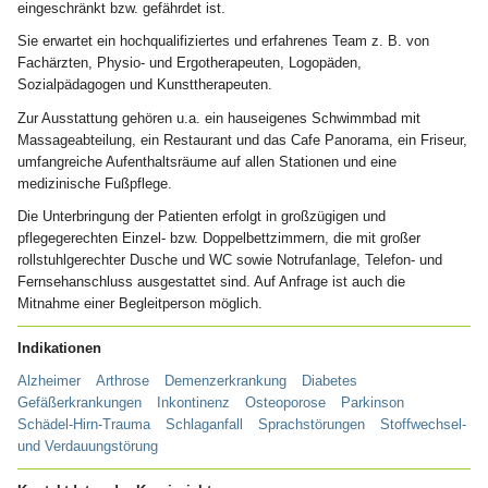
eingeschränkt bzw. gefährdet ist.
Sie erwartet ein hochqualifiziertes und erfahrenes Team z. B. von
Fachärzten, Physio- und Ergotherapeuten, Logopäden,
Sozialpädagogen und Kunsttherapeuten.
Zur Ausstattung gehören u.a. ein hauseigenes Schwimmbad mit
Massageabteilung, ein Restaurant und das Cafe Panorama, ein Friseur,
umfangreiche Aufenthaltsräume auf allen Stationen und eine
medizinische Fußpflege.
Die Unterbringung der Patienten erfolgt in großzügigen und
pflegegerechten Einzel- bzw. Doppelbettzimmern, die mit großer
rollstuhlgerechter Dusche und WC sowie Notrufanlage, Telefon- und
Fernsehanschluss ausgestattet sind. Auf Anfrage ist auch die
Mitnahme einer Begleitperson möglich.
Indikationen
Alzheimer
Arthrose
Demenzerkrankung
Diabetes
Gefäßerkrankungen
Inkontinenz
Osteoporose
Parkinson
Schädel-Hirn-Trauma
Schlaganfall
Sprachstörungen
Stoffwechsel-
und Verdauungstörung