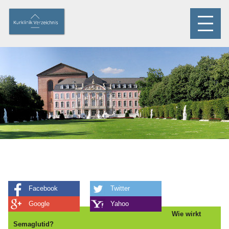
Facebook
Twitter
Google
Yahoo
Wie wirkt
Semaglutid?