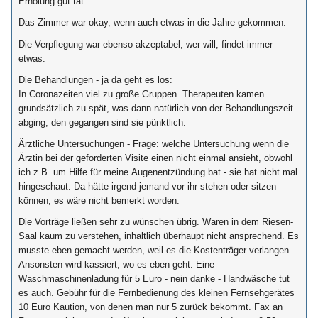
Erholung gut tat.
Das Zimmer war okay, wenn auch etwas in die Jahre gekommen.
Die Verpflegung war ebenso akzeptabel, wer will, findet immer
etwas.
Die Behandlungen - ja da geht es los:
In Coronazeiten viel zu große Gruppen. Therapeuten kamen
grundsätzlich zu spät, was dann natürlich von der Behandlungszeit
abging, den gegangen sind sie pünktlich.
Ärztliche Untersuchungen - Frage: welche Untersuchung wenn die
Ärztin bei der geforderten Visite einen nicht einmal ansieht, obwohl
ich z.B. um Hilfe für meine Augenentzündung bat - sie hat nicht mal
hingeschaut. Da hätte irgend jemand vor ihr stehen oder sitzen
können, es wäre nicht bemerkt worden.
Die Vorträge ließen sehr zu wünschen übrig. Waren in dem Riesen-
Saal kaum zu verstehen, inhaltlich überhaupt nicht ansprechend. Es
musste eben gemacht werden, weil es die Kostenträger verlangen.
Ansonsten wird kassiert, wo es eben geht. Eine
Waschmaschinenladung für 5 Euro - nein danke - Handwäsche tut
es auch. Gebühr für die Fernbedienung des kleinen Fernsehgerätes
10 Euro Kaution, von denen man nur 5 zurück bekommt. Fax an