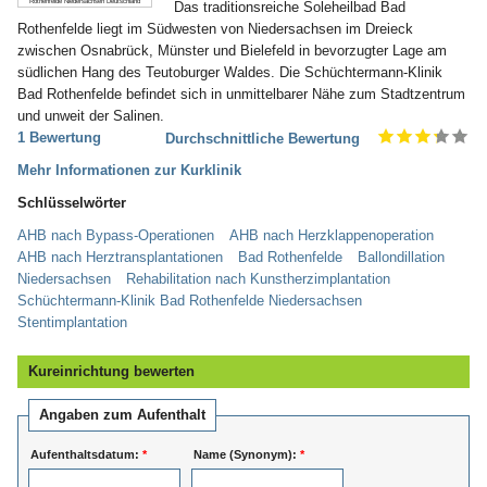
Rothenfelde Niedersachsen Deutschland
Das traditionsreiche Soleheilbad Bad
Rothenfelde liegt im Südwesten von Niedersachsen im Dreieck
zwischen Osnabrück, Münster und Bielefeld in bevorzugter Lage am
südlichen Hang des Teutoburger Waldes. Die Schüchtermann-Klinik
Bad Rothenfelde befindet sich in unmittelbarer Nähe zum Stadtzentrum
und unweit der Salinen.
1 Bewertung
Durchschnittliche Bewertung
Mehr Informationen zur Kurklinik
Schlüsselwörter
AHB nach Bypass-Operationen
AHB nach Herzklappenoperation
AHB nach Herztransplantationen
Bad Rothenfelde
Ballondillation
Niedersachsen
Rehabilitation nach Kunstherzimplantation
Schüchtermann-Klinik Bad Rothenfelde Niedersachsen
Stentimplantation
Kureinrichtung bewerten
Angaben zum Aufenthalt
Aufenthaltsdatum:
*
Name (Synonym):
*