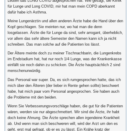
Leuten das LONG COVID abgesprochen hat. Wie gesagt, die Klinik
für Lunge und Long COVID, mir hat man mein COPD aberkannt
dafür habe ich Asthma.
Meine Lungenärztin und allen anderen Ärzte habe die Hand über den
Kopf geschlagen. Sie meinten nur, wo hat man die denn
losgelassen. Ärzte die für Lunge da sind, sehr arrogant, überheblich,
vor allem das sehr ältere Semester den Namen kann ich ja nicht
schreiben. Das man solche auf die Patienten los lässt.
Der Ältere meinte doch zu meiner Tischnachbarin, die Lungenkrebs
im Endstadium hat, hat nur noch 1/4 Lunge, was der Krankenkasse
einfällt sie noch dahin zu schicken. Die Ärzte hauptsächlich 2 sind
menschenunwürdig.
Das Personal war super. Da, es sich rumgesprochen hatte, das ich
mich über den Älteren (der lieber in Rente gehen sollte) beschwert
habe, hat mich paar vom Personal angesprochen. Sie haben auch
die Probleme mit den beiden.
Wenn Sie Verbesserungsvorschläge haben, die gut für die Patienten
wären, werden sie nur abgeschmettert. Wir sind die Ärzte, ihr habt
doch keine Ahnung. Die Ärzte sprechen allen irgendeine Krankheit
ab. Und wenn man sich beschweren will, wird der Arzt um den es
geht, erst mal gefragt, ob er es zu lässt. Ein Krähe kratz der