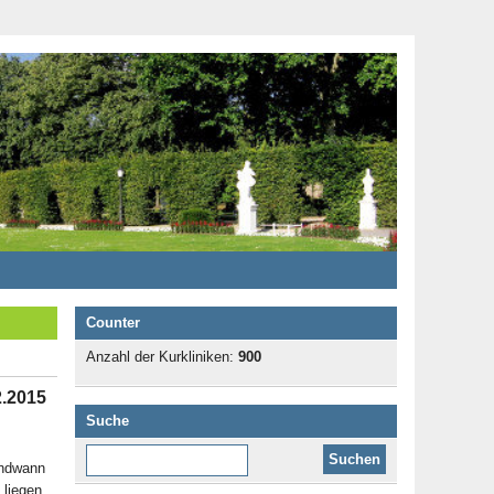
Counter
Anzahl der Kurkliniken:
900
2.2015
Suche
Diese Website durchsuchen:
endwann
 liegen