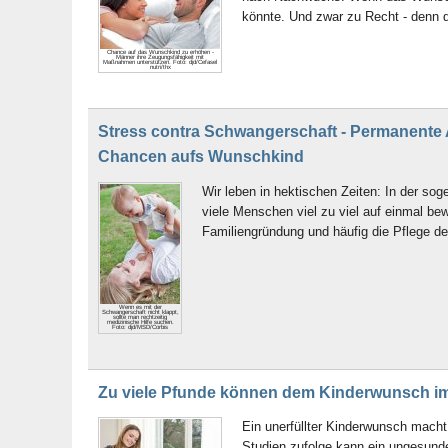
könnte. Und zwar zu Recht - denn di
Chance auf das Wunschkind zu erhöhen -
Männer ihre Zeugungsfähigkeit mit
Maßnahmen unterstützen. Foto: djd/Cefasel
nutri/thx
Stress contra Schwangerschaft - Permanente
Chancen aufs Wunschkind
Wir leben in hektischen Zeiten: In der s
viele Menschen viel zu viel auf einmal be
Familiengründung und häufig die Pflege de
Wenn es mit der
Schwangerschaft nicht klappt,
sollte man rechtzeitig
medizinische Hilfe suchen.
Foto: djd/MSD/Corbis
Zu viele Pfunde können dem Kinderwunsch i
Ein unerfüllter Kinderwunsch macht 
Studien zufolge kann ein ungesunde