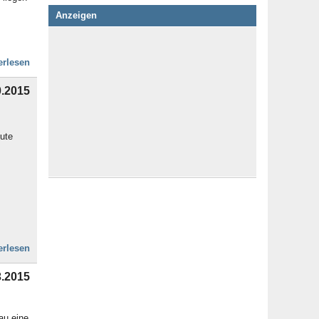
Anzeigen
erlesen
0.2015
ute
erlesen
3.2015
au eine