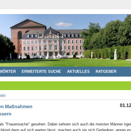
WÖRTER
ERWEITERTE SUCHE
AKTUELLES
RATGEBER
01.1
chen Maßnahmen
ssern
als "Frauensache" gesehen. Dabei sehnen sich auch die meisten Männer irg
ind dann auf sich warten lässt, machen auch sie sich Gedanken, woran es