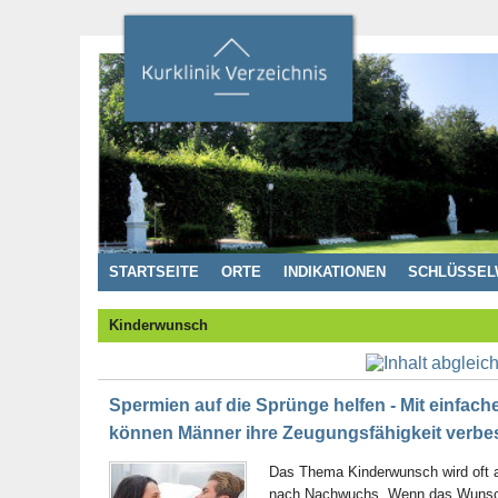
STARTSEITE
ORTE
INDIKATIONEN
SCHLÜSSEL
Kinderwunsch
Spermien auf die Sprünge helfen - Mit einfa
können Männer ihre Zeugungsfähigkeit verbe
Das Thema Kinderwunsch wird oft 
nach Nachwuchs. Wenn das Wunschk