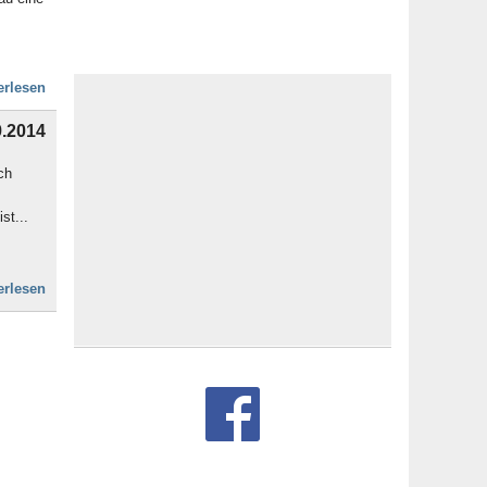
erlesen
9.2014
ch
st...
erlesen