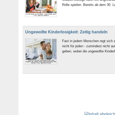
Rolle spielen. Bereits ab dem 30. 
Ich bin bereit für ein Baby - mein Körper auch.
Foto: djd/XLS-Medical
Ungewollte Kinderlosigkeit: Zeitig handeln
Fast in jedem Menschen regt sich z
nicht für jeden - zumindest nicht 
geben, wobei die ungewollte Kinderl
Wenn es mit der Schwangerschaft nicht
klappen will, sollten Paare sich rechtzeitig Hilfe
suchen. Foto: djd/MSD/Corbis