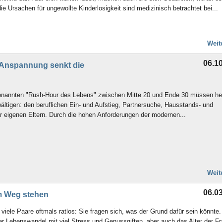
e Ursachen für ungewollte Kinderlosigkeit sind medizinisch betrachtet bei...
Weit
06.1
 Anspannung senkt die
ogenannten "Rush-Hour des Lebens" zwischen Mitte 20 und Ende 30 müssen he
wältigen: den beruflichen Ein- und Aufstieg, Partnersuche, Hausstands- und
r eigenen Eltern. Durch die hohen Anforderungen der modernen...
Weit
06.0
m Weg stehen
viele Paare oftmals ratlos: Sie fragen sich, was der Grund dafür sein könnte.
r Lebenswandel mit viel Stress und Genussgiften, aber auch das Alter der Fr