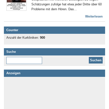
Schätzungen zufolge hat etwa jeder Dritte über 60
Mit einer individuell
angepassten Hörhilfe macht
der Kaffeeklatsch auch wieder
Freude. Foto:
Probleme mit dem Hören. Das...
djd/Vitakustik/Harald
Eisenberger
Weiterlesen
Counter
Anzahl der Kurkliniken:
900
Suche
Diese Website durchsuchen:
Anzeigen