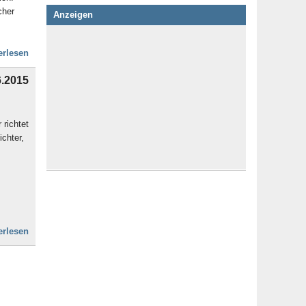
cher
Anzeigen
erlesen
6.2015
 richtet
ichter,
erlesen