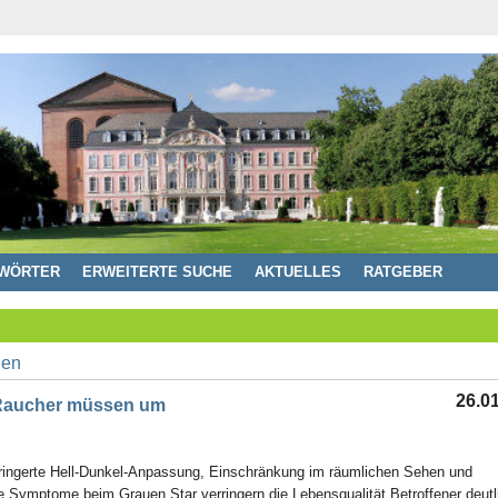
WÖRTER
ERWEITERTE SUCHE
AKTUELLES
RATGEBER
26.0
- Raucher müssen um
erringerte Hell-Dunkel-Anpassung, Einschränkung im räumlichen Sehen und
 Symptome beim Grauen Star verringern die Lebensqualität Betroffener deutl