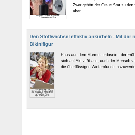
Zwar gehört der Graue Star zu den 
aber...
Bildquelle: Artemis Augenklinik -
Augenuntersuchung
Den Stoffwechsel effektiv ankurbeln - Mit der r
Bikinifigur
Raus aus dem Murmeltierdasein - der Frühl
sich auf Aktivität aus, auch der Mensch ve
die überflüssigen Winterpfunde loszuwerd
Eine vollwertige und
vitaminreiche Ernährung hält
den "Brennofen" des Körpers
am Laufen. Foto:
djd/Cefamagar/thx