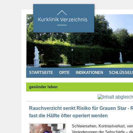
STARTSEITE
ORTE
INDIKATIONEN
SCHLÜSSEL
gesünder leben
Rauchverzicht senkt Risiko für Grauen Star 
fast die Hälfte öfter operiert werden
Schleiersehen, Kontrastverlust, v
Veränderungen der Sehschärfe – die