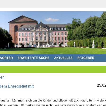
WÖRTER
ERWEITERTE SUCHE
AKTUELLES
RATGEBER
25.0
em Energietief mit
Haushalt, kümmern sich um die Kinder und pflegen oft auch die Eltern - viele 
t zu werden. Oft merken sie gar nicht, wie sehr sie sich verausgaben - so w