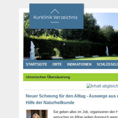
STARTSEITE
ORTE
INDIKATIONEN
SCHLÜSSEL
chronischen Übersäuerung
Neuer Schwung für den Alltag - Auswege aus d
Hilfe der Naturheilkunde
Sie geben alles im Job, organisieren den 
versuchen im Alltag jedem Anspruch gerech