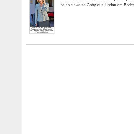
beispielsweise Gaby aus Lindau am Boden
Immer für alle erreichbar:
Frauen um die 50 vergessen
oft, an sich selbst zu denken.
Foto: djd/Basica