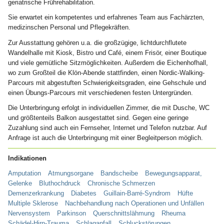
geriatrische Frührehabilitation.
Sie erwartet ein kompetentes und erfahrenes Team aus Fachärzten,
medizinschen Personal und Pflegekräften.
Zur Ausstattung gehören u.a. die großzügige, lichtdurchflutete
Wandelhalle mit Kiosk, Bistro und Café, einem Frisör, einer Boutique
und viele gemütliche Sitzmöglichkeiten. Außerdem die Eichenhofhall,
wo zum Großteil die Klön-Abende stattfinden, einen Nordic-Walking-
Parcours mit abgestuften Schwierigkeitsgraden, eine Gehschule und
einen Übungs-Parcours mit verschiedenen festen Untergründen.
Die Unterbringung erfolgt in individuellen Zimmer, die mit Dusche, WC
und größtenteils Balkon ausgestattet sind. Gegen eine geringe
Zuzahlung sind auch ein Fernseher, Internet und Telefon nutzbar. Auf
Anfrage ist auch die Unterbringung mit einer Begleitperson möglich.
Indikationen
Amputation
Atmungsorgane
Bandscheibe
Bewegungsapparat,
Gelenke
Bluthochdruck
Chronische Schmerzen
Demenzerkrankung
Diabetes
Guillain-Barré-Syndrom
Hüfte
Multiple Sklerose
Nachbehandlung nach Operationen und Unfällen
Nervensystem
Parkinson
Querschnittslähmung
Rheuma
Schädel-Hirn-Trauma
Schlaganfall
Schluckstörungen