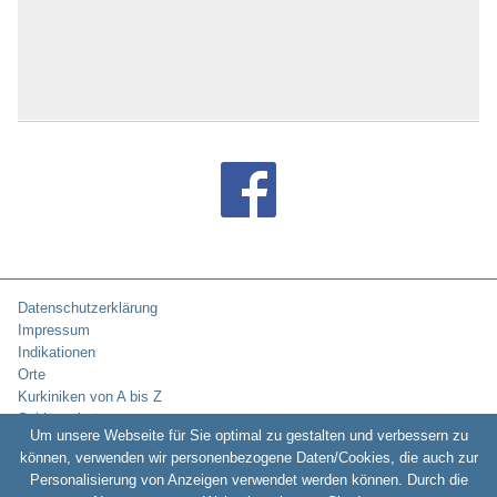
Datenschutzerklärung
Impressum
Indikationen
Orte
Kurkiniken von A bis Z
Schlüsselwörter
Um unsere Webseite für Sie optimal zu gestalten und verbessern zu
können, verwenden wir personenbezogene Daten/Cookies, die auch zur
Personalisierung von Anzeigen verwendet werden können. Durch die
Copyright © 2010-2026:
Kurklinikverzeichnis.de -
Rehakliniken und