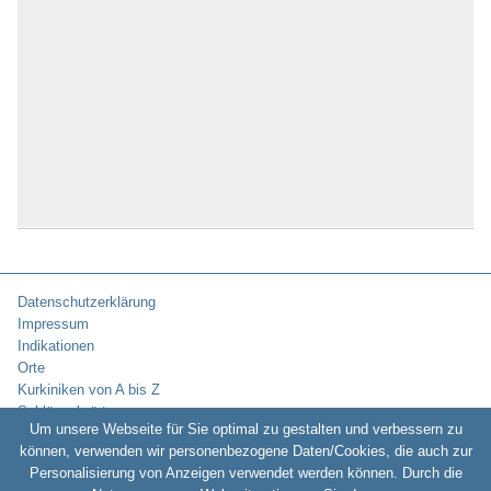
Datenschutzerklärung
Impressum
Indikationen
Orte
Kurkiniken von A bis Z
Schlüsselwörter
Um unsere Webseite für Sie optimal zu gestalten und verbessern zu
können, verwenden wir personenbezogene Daten/Cookies, die auch zur
Personalisierung von Anzeigen verwendet werden können. Durch die
Copyright © 2010-2026:
Kurklinikverzeichnis.de -
Rehakliniken und