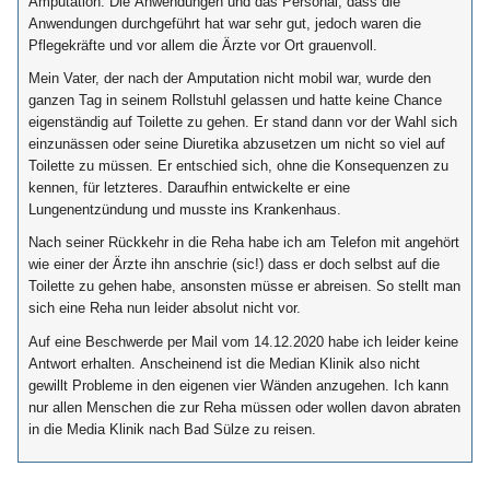
Amputation. Die Anwendungen und das Personal, dass die
Anwendungen durchgeführt hat war sehr gut, jedoch waren die
Pflegekräfte und vor allem die Ärzte vor Ort grauenvoll.
Mein Vater, der nach der Amputation nicht mobil war, wurde den
ganzen Tag in seinem Rollstuhl gelassen und hatte keine Chance
eigenständig auf Toilette zu gehen. Er stand dann vor der Wahl sich
einzunässen oder seine Diuretika abzusetzen um nicht so viel auf
Toilette zu müssen. Er entschied sich, ohne die Konsequenzen zu
kennen, für letzteres. Daraufhin entwickelte er eine
Lungenentzündung und musste ins Krankenhaus.
Nach seiner Rückkehr in die Reha habe ich am Telefon mit angehört
wie einer der Ärzte ihn anschrie (sic!) dass er doch selbst auf die
Toilette zu gehen habe, ansonsten müsse er abreisen. So stellt man
sich eine Reha nun leider absolut nicht vor.
Auf eine Beschwerde per Mail vom 14.12.2020 habe ich leider keine
Antwort erhalten. Anscheinend ist die Median Klinik also nicht
gewillt Probleme in den eigenen vier Wänden anzugehen. Ich kann
nur allen Menschen die zur Reha müssen oder wollen davon abraten
in die Media Klinik nach Bad Sülze zu reisen.