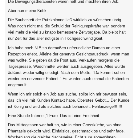
Die Bewegungstherapeuten waren nett und machten ihren Job.
Aber nun meine Kritik......
Die Sauberkeit der Putzkolonne ließ wirklich zu wünschen übrig.
Was noch nicht mal die Schuld der Reinigungskräfte war, sondern
viel mehr die viel zu knapp bemessene Zeitvorgabe. Da bleibt halt
nur Zeit für das aller nötigste in Hochgeschwindigkeit.
Ich habe noch NIE so dermaßen unfreundliche Damen an einer
Rezeption erlebt. Alleine der genervte Gesichtsausdruck, wenn man
was wollte. Sie geben da die Post aus. Verkaufen morgens die
Tagespresse, Waschmittel werden auch ausgegeben. Alles wurde
äußerst wieder willig erledigt. Nach dem Motto: "Da kommt schon
wieder ein nervender Patient." Es wurden auch einmal die Patienten
angemault.
Wenn ich mir solch ein Job aus suche, sollte ich mir bewusst sein,
das ich viel mit Kunden Kontakt habe. Oberstes Gebot....Der Kunde
ist König und wird als solches auch behandelt. Fehlanzeige!!!!!!!
Eine Stunde Internet,1 Euro. Das ist eine Frechheit.
Das Mittagessen war halt so, wie in einer Grossküche, wo ohne
Phantasie gekocht wird. Einfalslos, geschmacklos und sehr fade.
Wochenlang die gleiche Nachspeise. Echt zum abgewöhnen.