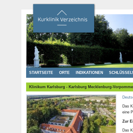
STARTSEITE
ORTE
INDIKATIONEN
SCHLÜSSEL
Klinikum Karlsburg - Karlsburg Mecklenburg-Vorpomme
Deuts
Das Kl
eine 
Zur E
Das Kl