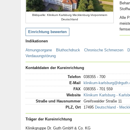
Behan
Stoff
Bildquelle: Klinikum Karlsburg Mecklenburg-Vorpommern
Alle 
Deutschland
meiste
ferns
Einrichtung bewerten
Indikationen
Atmungsorgane
Bluthochdruck
Chronische Schmerzen
D
Verdauungstörung
Kontaktdaten der Kureinrichtung
Telefon
038355 - 700
E-Mail
klinikum-karlsburg@drguth.
FAX
038355 - 701 559
Website
Klinikum Karlsburg - Karl
Straße und Hausnummer
Greifswalder Straße 11
PLZ, Ort
17495
Deutschland - Meckl
Träger der Kureinrichtung
Klinikgruppe Dr. Guth GmbH & Co. KG