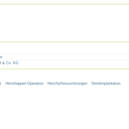
de
H & Co. KG
z
Herzklappen-Operation
Herzrhythmusstörungen
Stentimplantation