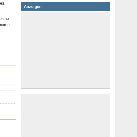
es,
Anzeigen
elche
nieren,