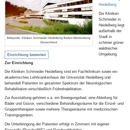
Heidelberg
Die Kliniken
Schmieder in
Heidelberg liegt
außerhalb der
Stadt in
Bildquelle: Kliniken Schmieder Heidelberg Baden-Württemberg
schöner grüner
Deutschland
waldreicher
Umgebung.
Einrichtung bewerten
Zur Einrichtung
Die Kliniken Schmieder Heidelberg sind ein Fachklinikum sowie ein
akademisches Lehrkrankenhaus der Universität Heidelberg und
behandelt Patienten im gesamten Spektrum der Neurologischen
Rehabilitation einschließlich Frührehabilitation.
Zur Ausstattung gehören u.a. ein Bewegungsbad, eine Abteilung für
Bäder und Güsse, verschiedene Behandlungsräume für die Einzel- und
Gruppentherapien sowie mehrere Therapieräume mit medizinischen
Trainingsgeräten.
Die Unterbringung der Patienten erfolgt in Zimmern mit eigener
Nasszelle (Dusche/WC) und Durchwahltelefon.