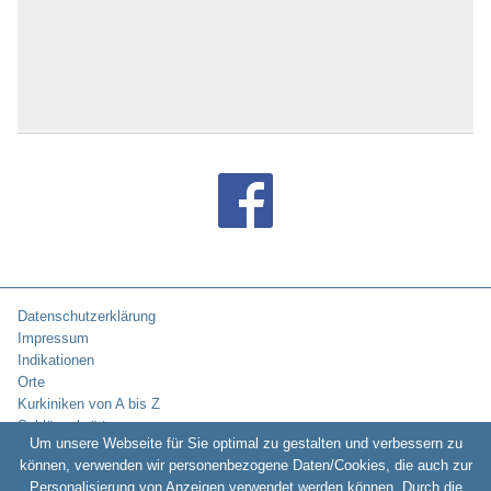
Datenschutzerklärung
Impressum
Indikationen
Orte
Kurkiniken von A bis Z
Schlüsselwörter
Um unsere Webseite für Sie optimal zu gestalten und verbessern zu
können, verwenden wir personenbezogene Daten/Cookies, die auch zur
Personalisierung von Anzeigen verwendet werden können. Durch die