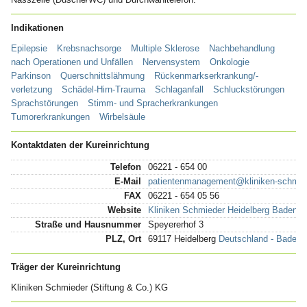
Indikationen
Epilepsie
Krebsnachsorge
Multiple Sklerose
Nachbehandlung
nach Operationen und Unfällen
Nervensystem
Onkologie
Parkinson
Querschnittslähmung
Rückenmarkserkrankung/-
verletzung
Schädel-Hirn-Trauma
Schlaganfall
Schluckstörungen
Sprachstörungen
Stimm- und Spracherkrankungen
Tumorerkrankungen
Wirbelsäule
Kontaktdaten der Kureinrichtung
Telefon
06221 - 654 00
E-Mail
patientenmanagement@kliniken-schmie
FAX
06221 - 654 05 56
Website
Kliniken Schmieder Heidelberg Baden-
Straße und Hausnummer
Speyererhof 3
PLZ, Ort
69117 Heidelberg
Deutschland - Baden-
Träger der Kureinrichtung
Kliniken Schmieder (Stiftung & Co.) KG