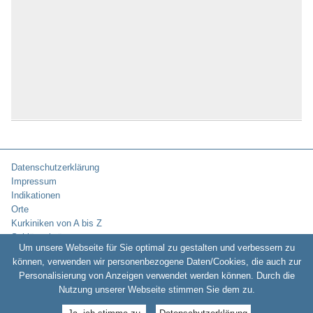
Datenschutzerklärung
Impressum
Indikationen
Orte
Kurkiniken von A bis Z
Schlüsselwörter
Um unsere Webseite für Sie optimal zu gestalten und verbessern zu
können, verwenden wir personenbezogene Daten/Cookies, die auch zur
Personalisierung von Anzeigen verwendet werden können. Durch die
Copyright © 2010-2026:
Kurklinikverzeichnis.de -
Rehakliniken und
Nutzung unserer Webseite stimmen Sie dem zu.
Kurkliniken in Deutschland