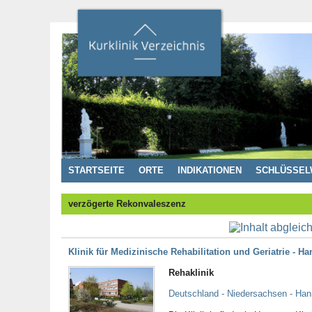
STARTSEITE
ORTE
INDIKATIONEN
SCHLÜSSEL
verzögerte Rekonvaleszenz
Klinik für Medizinische Rehabilitation und Geriatrie - 
Rehaklinik
Deutschland - Niedersachsen - Han