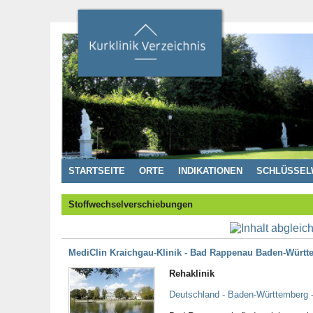
STARTSEITE
ORTE
INDIKATIONEN
SCHLÜSSEL
Stoffwechselverschiebungen
MediClin Kraichgau-Klinik - Bad Rappenau Baden-Würt
Rehaklinik
Deutschland - Baden-Württemberg 