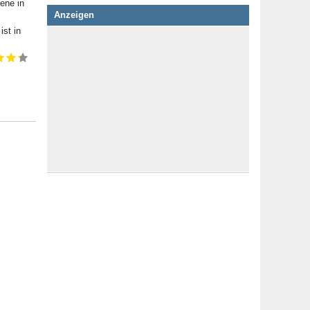
ene in
Anzeigen
st in