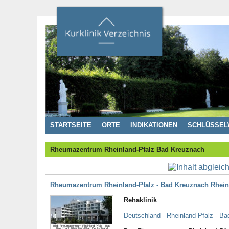
STARTSEITE
ORTE
INDIKATIONEN
SCHLÜSSEL
Rheumazentrum Rheinland-Pfalz Bad Kreuznach
Rheumazentrum Rheinland-Pfalz - Bad Kreuznach Rhein
Rehaklinik
Deutschland - Rheinland-Pfalz - B
Bild: Rheumazentrum Rheinland-Pfalz - Bad
Kreuznach Rheinland-Pfalz Deutschland