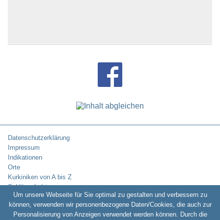
Datenschutzerklärung
Impressum
Indikationen
Orte
Kurkiniken von A bis Z
Schlüsselwörter
Um unsere Webseite für Sie optimal zu gestalten und verbessern zu
können, verwenden wir personenbezogene Daten/Cookies, die auch zur
Personalisierung von Anzeigen verwendet werden können. Durch die
Copyright © 2010-2026:
Kurklinikverzeichnis.de -
Rehakliniken und