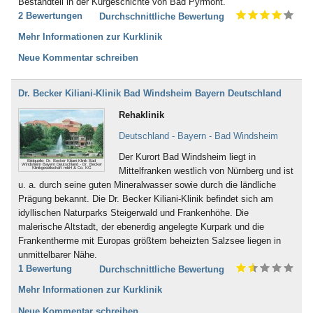
Bestandteil in der Kurgeschichte von Bad Pyrmont.
2 Bewertungen
Durchschnittliche Bewertung
Mehr Informationen zur Kurklinik
Neue Kommentar schreiben
Dr. Becker Kiliani-Klinik Bad Windsheim Bayern Deutschland
Rehaklinik
Deutschland - Bayern - Bad Windsheim
Der Kurort Bad Windsheim liegt in
Bildquelle: Dr. Becker Kiliani-Klinik Bad
Windsheim Bayern Deutschland - Dr. Becker
Klinikgesellschaft mbH & Co. KG
Mittelfranken westlich von Nürnberg und ist
u. a. durch seine guten Mineralwasser sowie durch die ländliche
Prägung bekannt. Die Dr. Becker Kiliani-Klinik befindet sich am
idyllischen Naturparks Steigerwald und Frankenhöhe. Die
malerische Altstadt, der ebenerdig angelegte Kurpark und die
Frankentherme mit Europas größtem beheizten Salzsee liegen in
unmittelbarer Nähe.
1 Bewertung
Durchschnittliche Bewertung
Mehr Informationen zur Kurklinik
Neue Kommentar schreiben