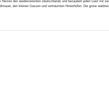
im Herzen des wiedervereinten Deutschlands und bezaubert jeden Gast mit se
dtmauer, den kleinen Gassen und verträumten Hinterhöfen. Die grüne waldrei