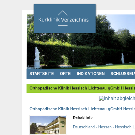
STARTSEITE
ORTE
INDIKATIONEN
SCHLÜSSEL
Orthopädische Klinik Hessisch Lichtenau gGmbH Hessi
Orthopädische Klinik Hessisch Lichtenau gGmbH Hessi
Rehaklinik
Deutschland - Hessen - Hessisch L