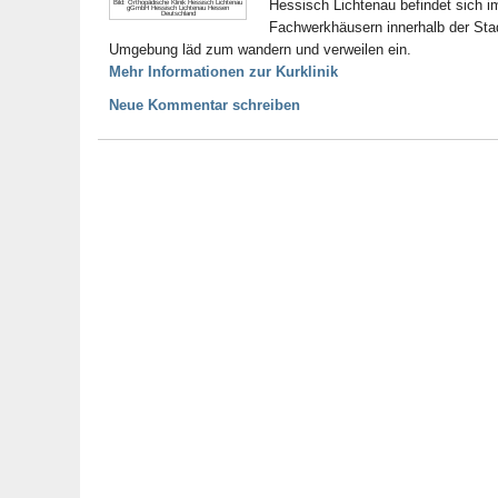
Hessisch Lichtenau befindet sich 
Bild: Orthopädische Klinik Hessisch Lichtenau
gGmbH Hessisch Lichtenau Hessen
Deutschland
Fachwerkhäusern innerhalb der Sta
Umgebung läd zum wandern und verweilen ein.
Mehr Informationen zur Kurklinik
Neue Kommentar schreiben