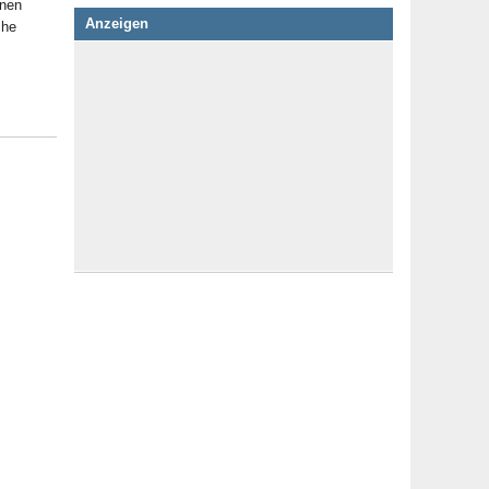
inen
Anzeigen
che