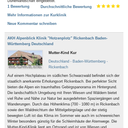
Dünenlandschaft eingebettet.
1 Bewertung
Durchschnittliche Bewertung
Mehr Informationen zur Kurklinik
Neue Kommentar schreiben
AKH Alpenblick Klinik "Hotzenplotz" Rickenbach Baden-
Württemberg Deutschland
Mutter-Kind Kur
Deutschland - Baden-Württemberg -
Rickenbach
Bildquelle: AKH Alpenblick Klinik "Hotzenplotz"
Rickenbach Baden-Württemberg Deutschland
Auf einem Hochplateau im südlichen Schwarzwald befindet sich der
staatlich anerkannte Erholungsort Rickenbach. Bei perfekter Sicht
bieten die Alpen ein traumhaftes Gebirgspanorama im Hintergrund.
Die landschaftlich Umgebung mit Ihren Wiesen und Wäldern bietet
viel Ruhe und Nähe zur Natur bei ausgedehnten Spaziergängen und
Wanderungen. Durch das Höhenklima (700 - 1080 m) in Rickenbach
sowie den Waldreichtum der Mittelgebirgslage und der stetig
bewegten Luft ist das Klima im Sommer wie auch im schneereichen
Winter besonders günstig für die Schleimhäute der Atemwege. Die
Mutter-Kind-Klinik liegt am Ortsrand und ist von Wiesen und