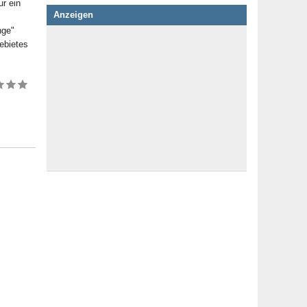
ur ein
Anzeigen
nge"
ebietes