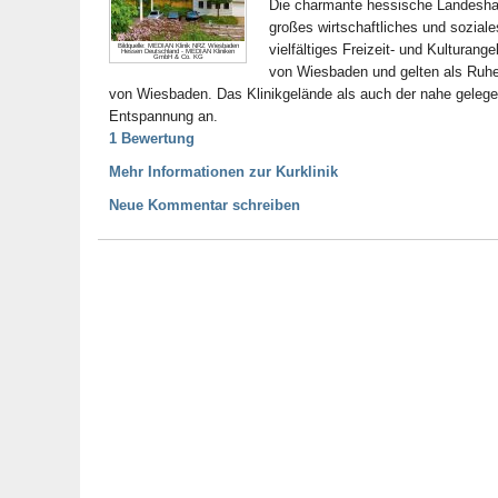
Die charmante hessische Landeshaup
großes wirtschaftliches und sozial
vielfältiges Freizeit- und Kulturan
Bildquelle: MEDIAN Klinik NRZ Wiesbaden
Hessen Deutschland - MEDIAN Kliniken
GmbH & Co. KG
von Wiesbaden und gelten als Ruhep
von Wiesbaden. Das Klinikgelände als auch der nahe gelegen
Entspannung an.
1 Bewertung
Mehr Informationen zur Kurklinik
Neue Kommentar schreiben