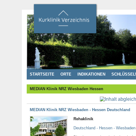
STARTSEITE
ORTE
INDIKATIONEN
SCHLÜSSEL
MEDIAN Klinik NRZ Wiesbaden Hessen
MEDIAN Klinik NRZ Wiesbaden - Hessen Deutschland
Rehaklinik
Deutschland - Hessen - Wiesbaden