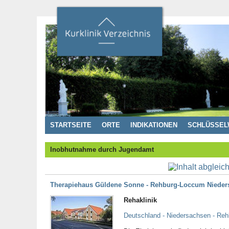
STARTSEITE
ORTE
INDIKATIONEN
SCHLÜSSEL
Inobhutnahme durch Jugendamt
Therapiehaus Güldene Sonne - Rehburg-Loccum Nieder
Rehaklinik
Deutschland - Niedersachsen - Re