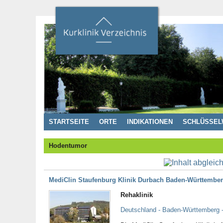
STARTSEITE
ORTE
INDIKATIONEN
SCHLÜSSEL
Hodentumor
MediClin Staufenburg Klinik Durbach Baden-Württembe
Rehaklinik
Deutschland - Baden-Württemberg 