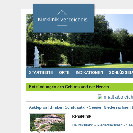
STARTSEITE
ORTE
INDIKATIONEN
SCHLÜSSEL
Entzündungen des Gehirns und der Nerven
Asklepios Kliniken Schildautal - Seesen Niedersachsen
Rehaklinik
Deutschland - Niedersachsen - See
Bild: Asklepios Kliniken Schildautal Seesen