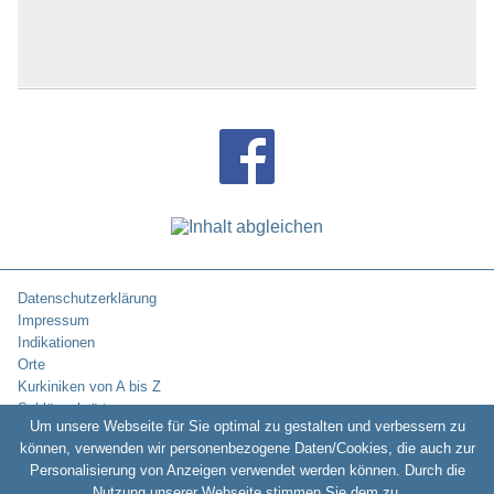
Datenschutzerklärung
Impressum
Indikationen
Orte
Kurkiniken von A bis Z
Schlüsselwörter
Um unsere Webseite für Sie optimal zu gestalten und verbessern zu
können, verwenden wir personenbezogene Daten/Cookies, die auch zur
Personalisierung von Anzeigen verwendet werden können. Durch die
Copyright © 2010-2026:
Kurklinikverzeichnis.de -
Rehakliniken und
Nutzung unserer Webseite stimmen Sie dem zu.