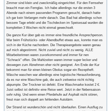
Zimmer sind klein und zweckmäßig eingerichtet. Für den Fernseher
braucht man ein Fernglas. Ich habe allerdings nur die ersten 3
Abende nach einem passenden Programm gesucht, danach hatte
ich gar kein Verlangen mehr danach. Das Bad hat allerdings schon
bessere Tage erlebt und die Tischdecken im Speisesaal wurden die
kompletten 3 Wochen nicht einmal gewechselt.
Die ganze Kur über gab es immer eine freundliche Ansprechperson.
War beim Frühstücks- oder Abendbuffet etwas aus, konnte man es
sich in der Küche nachordern. Die Therapieangebote waren genau
auf mich abgestimmt. Nicht zuviel und nicht zu wenig. ALLE
Mitarbeiterinnen waren zuvorkommend und immer für nen
"Schnack" offen. Die Mahlzeiten waren immer super lecker und
deswegen zum Abnehmen eher nicht geeignet. Am Ende der Kur
bekommt man für einen kleinen Obolus sogar ein Rezeptheft.
Wäsche waschen war allerdings eine logistische Herausforderung,
da es nur eine Maschine gab, die auch zeitweise nicht richtig
abpumpte. Der Trockner ist defekt. Eine Waschmarke kostet 2 €.
Juist selbst ist definitiv eine Reise wert. Jetzt in der Nebensaison
sehr ruhig. Und wenn einen Pferdehufe auf Asphalt nicht stören,
freut man sich doppelt am fehlenden Autolärm.
Der Strand ist wunderschön und nicht überlaufen. Einen Ausflug zu