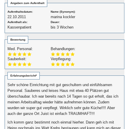
Angaben zum Aufenthalt
Aufenthaltsdatum:
Name (Synonym):
22.10.2011
marina kockler
Aufenthalt als:
Dauer:
Kassenpatient
bis 3 Wochen
Bewertung
Med. Personal:
Behandlungen:
Sauberkeit:
Verpflegung:
Erfahrungsbericht*
Sehr schöne Einrichtung mit gut geschultem und einfühlsamen
Personal. Sauberes und leises Haus mit etwa 40 Plätzen gut
überschaubar. Ich war bereits nach 14 Tagen so gut erholt, das ich
meinen Arbeitsalltag wieder hätte aufnehmen können. Zudem
wurden wir super gut verpflegt. Wirklich sehr gute Küche!!!! Aber
auch der ganze Ort Juist ist einfach TRAUMHAFT!!!
Ich komm ganz bestimmt noch einmal hierher. Dann geh ich mit
Heino nochmals ins Watt Krebs bestaunen und kann mich an dieser