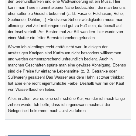
den Seehundbänken und eine Wattwanderung ist ein Muss. Hier
kann man Tiere in unmittelbarer Nähe beobachten, die man bei uns
eher selten zu Gesicht bekommt (z. B. Fasane, Feldhasen, Rehe,
Seehunde, Dohlen,...) Für diverse Sehenswürdigkeiten muss man
allerdings viel Zeit mitbringen und gut zu Fuß sein, da überall auf
der Insel verteilt. Am Besten mal zur Bill wandern: hier wurde von
einer Mutter ein fetter Bernsteinbrocken gefunden.
Wovon ich allerdings recht enttäuscht war: In einigen der
ansässigen Kneipen sind Kurfrauen nicht besonders willkommen
und werden dementsprechend unfreundlich bedient. Auch in
manchen Geschäften spürte man eine gewisse Abneigung. Ebenso
sind die Preise für einfache Lebensmittel (z. B. Getränke oder
Süßwaren) gesalzen! Das Wasser aus dem Hahn ist zwar trinkbar,
hat aber eine recht eigentümliche Farbe. Deshalb war mir der Kauf
von Wasserflaschen lieber.
Alles in allem war es eine sehr schöne Kur, von der ich noch lange
zehren werde. Ich hoffe, dass ich irgendwann nochmal die
Gelegenheit bekomme, nach Juist zu fahren.