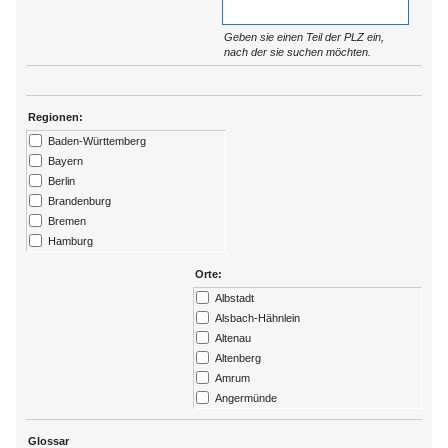
Geben sie einen Teil der PLZ ein,
nach der sie suchen möchten.
Regionen:
Baden-Württemberg
Bayern
Berlin
Brandenburg
Bremen
Hamburg
Hessen
Orte:
Kärtnen
Albstadt
Mecklenburg-Vorpommern
Alsbach-Hähnlein
Niedersachsen
Altenau
Nordrhein-Westfalen
Altenberg
Rheinland-Pfalz
Amrum
Saarland
Angermünde
Sachsen
Ansbach
Sachsen-Anhalt
Arendsee
Glossar
Schleswig-Holstein