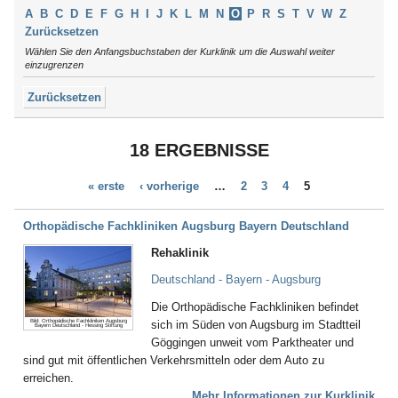
Argenbühl
Thüringen
A
B
C
D
E
F
G
H
I
J
K
L
M
N
O
P
R
S
T
V
W
Z
Aschau / Chiemgau
Tirol
Zurücksetzen
Auerbach
Wählen Sie den Anfangsbuchstaben der Kurklinik um die Auswahl weiter
Augsburg
einzugrenzen
Aukrug
Zurücksetzen
Aulendorf
Bad Abbach
Bad Aibling
18 ERGEBNISSE
Bad Arolsen
Bad Bayersoien
« erste
‹ vorherige
…
2
3
4
5
Bad Bellingen
Bad Belzig
Bad Bentheim
Orthopädische Fachkliniken Augsburg Bayern Deutschland
Bad Bergzabern
Rehaklinik
Bad Berka
Bad Berleburg
Deutschland - Bayern - Augsburg
Bad Bertrich
Die Orthopädische Fachkliniken befindet
Bad Bevensen
Bild: Orthopädische Fachkliniken Augsburg
sich im Süden von Augsburg im Stadtteil
Bayern Deutschland - Hessing Stiftung
Bad Birnbach
Göggingen unweit vom Parktheater und
Bad Blankenburg
sind gut mit öffentlichen Verkehrsmitteln oder dem Auto zu
Bad Bocklet
erreichen.
Bad Bodenteich
Mehr Informationen zur Kurklinik