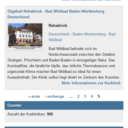
Bad Boll
Bad Brambach
Olgabad Rehaklinik - Bad Wildbad Baden-Württemberg
Bad Bramstedt
Deutschland
Bad Brückenau
Bad Buchau
Rehaklinik
Bad Camberg
Deutschland - Baden-Württemberg - Bad
Bad Ditzenbach
Wildbad
Bad Doberan
Bad Driburg
Bild: Olgabad Rehaklinik Bad Wildbad Baden-
Bad Wildbad befindet sich im
Württemberg Deutschland
Bad Düben
Nordschwarzwald zwischen den Städten
Bad Dürkheim
Stuttgart, Pforzheim und Baden-Baden in einzigartiger Natur. Das
Bad Dürrheim
Kurstadtflair, die ländliche Idylle, das örtliche Thermalwasser und
Bad Eilsen
urgesunde Klima machen Bad Wildbad so ideal für einen
Bad Elster
Kuraufenthalt. Die Klinik selbst liegt direkt im Zentrum des Kurortes.
Bad Ems
Mehr Informationen zur Kurklinik
Bad Essen
Bad Fallingbostel
« erste
‹ vorherige
…
2
3
4
5
Bad Feilnbach
Bad Frankenhausen
Counter
Bad Freienwalde
Anzahl der Kurkliniken:
900
Bad Füssing
Bad Gandersheim
Bad Gögging