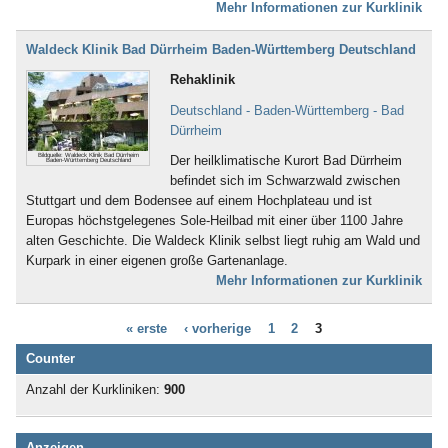
Bad Boll
Mehr Informationen zur Kurklinik
Bad Brambach
Bad Bramstedt
Waldeck Klinik Bad Dürrheim Baden-Württemberg Deutschland
Bad Brückenau
Rehaklinik
Bad Buchau
Bad Camberg
Deutschland - Baden-Württemberg - Bad
Bad Ditzenbach
Dürrheim
Bad Doberan
Bildquelle: Waldeck Klinik Bad Dürrheim
Der heilklimatische Kurort Bad Dürrheim
Bad Driburg
Baden-Württemberg Deutschland
befindet sich im Schwarzwald zwischen
Bad Düben
Stuttgart und dem Bodensee auf einem Hochplateau und ist
Bad Dürkheim
Europas höchstgelegenes Sole-Heilbad mit einer über 1100 Jahre
Bad Dürrheim
alten Geschichte. Die Waldeck Klinik selbst liegt ruhig am Wald und
Bad Eilsen
Kurpark in einer eigenen große Gartenanlage.
Bad Elster
Mehr Informationen zur Kurklinik
Bad Ems
Bad Essen
Bad Fallingbostel
« erste
‹ vorherige
1
2
3
Bad Feilnbach
Counter
Bad Frankenhausen
Bad Freienwalde
Anzahl der Kurkliniken:
900
Bad Füssing
Bad Gandersheim
Bad Gögging
Anzeigen