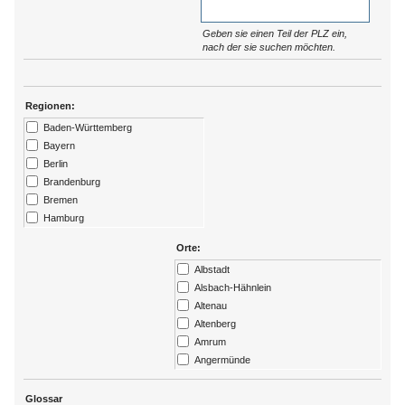
Geben sie einen Teil der PLZ ein,
nach der sie suchen möchten.
Regionen:
Baden-Württemberg
Bayern
Berlin
Brandenburg
Bremen
Hamburg
Hessen
Orte:
Kärtnen
Albstadt
Mecklenburg-Vorpommern
Alsbach-Hähnlein
Niedersachsen
Altenau
Nordrhein-Westfalen
Altenberg
Rheinland-Pfalz
Amrum
Saarland
Angermünde
Sachsen
Ansbach
Sachsen-Anhalt
Arendsee
Glossar
Schleswig-Holstein