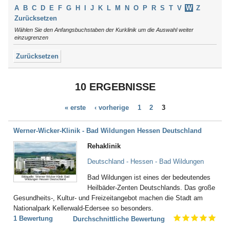
Argenbühl
Thüringen
A
B
C
D
E
F
G
H
I
J
K
L
M
N
O
P
R
S
T
V
W
Z
Aschau / Chiemgau
Tirol
Zurücksetzen
Auerbach
Wählen Sie den Anfangsbuchstaben der Kurklinik um die Auswahl weiter
Augsburg
einzugrenzen
Aukrug
Zurücksetzen
Aulendorf
Bad Abbach
Bad Aibling
10 ERGEBNISSE
Bad Arolsen
Bad Bayersoien
« erste
‹ vorherige
1
2
3
Bad Bellingen
Bad Belzig
Bad Bentheim
Werner-Wicker-Klinik - Bad Wildungen Hessen Deutschland
Bad Bergzabern
Rehaklinik
Bad Berka
Bad Berleburg
Deutschland - Hessen - Bad Wildungen
Bad Bertrich
Bad Wildungen ist eines der bedeutendes
Bildquelle: Werner-Wicker-Klinik Bad
Bad Bevensen
Wildungen Hessen Deutschland
Heilbäder-Zenten Deutschlands. Das große
Bad Birnbach
Gesundheits-, Kultur- und Freizeitangebot machen die Stadt am
Bad Blankenburg
Nationalpark Kellerwald-Edersee so besonders.
Bad Bocklet
1 Bewertung
Durchschnittliche Bewertung
Bad Bodenteich