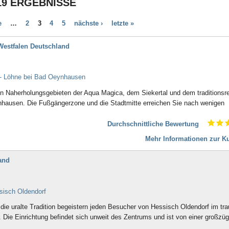
19 ERGEBNISSE
Bad Aibling
Bad Arolsen
e
…
2
3
4
5
nächste ›
letzte »
Bad Bayersoien
Bad Bellingen
Westfalen Deutschland
Bad Belzig
Bad Bentheim
Bad Bergzabern
 - Löhne bei Bad Oeynhausen
Bad Berka
Bad Berleburg
 den Naherholungsgebieten der Aqua Magica, dem Siekertal und dem traditionsr
Bad Bertrich
hausen. Die Fußgängerzone und die Stadtmitte erreichen Sie nach wenigen
Bad Bevensen
Bad Birnbach
Durchschnittliche Bewertung
Bad Blankenburg
Mehr Informationen zur Ku
Bad Bocklet
Bad Bodenteich
Bad Boll
and
Bad Brambach
Bad Bramstedt
Bad Brückenau
sisch Oldendorf
Bad Buchau
ie uralte Tradition begeistern jeden Besucher von Hessisch Oldendorf im tr
Bad Camberg
Die Einrichtung befindet sich unweit des Zentrums und ist von einer großzüg
Bad Ditzenbach