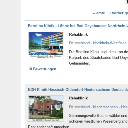
Schleswig-Holstein
Thüringen
« erste
‹ vorherig
Tirol
Berolina Klinik - Löhne bei Bad Oeynhausen Nordrhein-
Rehaklinik
Deutschland - Nordrhein-Westfalen
Die Berolina Klinik liegt direkt an
Bildquelle: Berolina Klinik Löhne © Berolina
Kurpark des Staatsbades Bad Oeyn
Klinik GmbH & Co. KG
Gehminuten.
10 Bewertungen
BDH-Klinik Hessisch Oldendorf Niedersachsen Deutschl
Rehaklinik
Deutschland - Niedersachsen - Hes
Stimmungsvolle Buchenwälder und d
Bild: BDH-Klinik Hessisch Oldendorf
schönen westlichen Weserbergland. 
Parklandschaft umgeben.