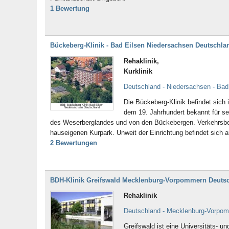
1 Bewertung
Bückeberg-Klinik - Bad Eilsen Niedersachsen Deutschla
Rehaklinik,
Kurklinik
Deutschland - Niedersachsen - Bad
Die Bückeberg-Klinik befindet sich
Bild: Bückeberg-Klinik Bad Eilsen
Niedersachsen Deutschland
dem 19. Jahrhundert bekannt für se
des Weserberglandes und von den Bückebergen. Verkehrsberuh
hauseigenen Kurpark. Unweit der Einrichtung befindet sich a
2 Bewertungen
BDH-Klinik Greifswald Mecklenburg-Vorpommern Deuts
Rehaklinik
Deutschland - Mecklenburg-Vorpom
Greifswald ist eine Universitäts-