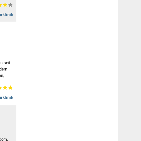
rklinik
n seit
dern
en,
rklinik
edom.