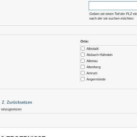
Geben sie einen Teil der PLZ ein
nach der sie suchen möchten.
Orte:
Albstadt
Alsbach-Hähnlein
Altenau
Altenberg
Amrum
Angermünde
Ansbach
Arendsee
Argenbühl
Z
Zurücksetzen
Aschau / Chiemgau
r einzugrenzen
Auerbach
Augsburg
Aukrug
Aulendorf
Bad Abbach