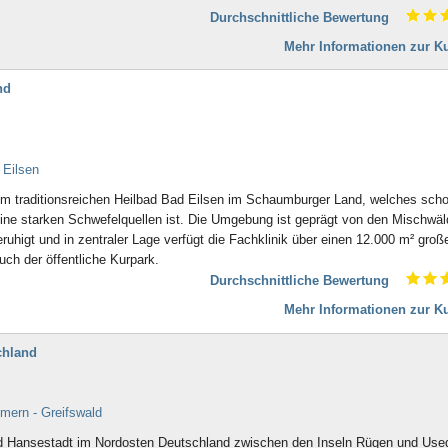
Bad Doberan
Durchschnittliche Bewertung
Bad Driburg
Bad Düben
Mehr Informationen zur Ku
Bad Dürkheim
Bad Dürrheim
nd
Bad Eilsen
Bad Elster
Bad Ems
Bad Essen
 Eilsen
Bad Fallingbostel
 im traditionsreichen Heilbad Bad Eilsen im Schaumburger Land, welches scho
Bad Feilnbach
ine starken Schwefelquellen ist. Die Umgebung ist geprägt von den Mischwäl
Bad Frankenhausen
igt und in zentraler Lage verfügt die Fachklinik über einen 12.000 m² groß
Bad Freienwalde
uch der öffentliche Kurpark.
Bad Füssing
Durchschnittliche Bewertung
Bad Gandersheim
Bad Gögging
Mehr Informationen zur Ku
Bad Gottleuba
Bad Griesbach
chland
Bad Grönenbach
Bad Harzburg
Bad Heilbrunn
mern - Greifswald
Bad Herrenalb
 und Hansestadt im Nordosten Deutschland zwischen den Inseln Rügen und Us
Bad Hersfeld