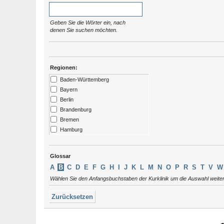
Geben Sie die Wörter ein, nach
denen Sie suchen möchten.
Regionen:
Baden-Württemberg
Bayern
Berlin
Brandenburg
Bremen
Hamburg
Hessen
Kärtnen
Glossar
Mecklenburg-Vorpommern
A
B
C
D
E
F
G
H
I
J
K
L
M
N
O
P
R
S
T
V
W
Niedersachsen
Wählen Sie den Anfangsbuchstaben der Kurklinik um die Auswahl weite
Nordrhein-Westfalen
Rheinland-Pfalz
Zurücksetzen
Saarland
Sachsen
Sachsen-Anhalt