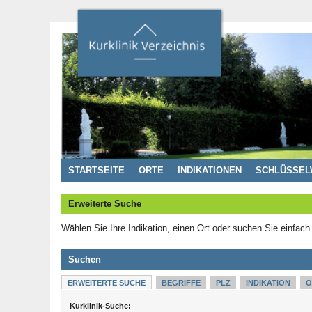
STARTSEITE
ORTE
INDIKATIONEN
SCHLÜSSEL
Erweiterte Suche
Wählen Sie Ihre Indikation, einen Ort oder suchen Sie einfach
Suchen
ERWEITERTE SUCHE
BEGRIFFE
PLZ
INDIKATION
O
Kurklinik-Suche: