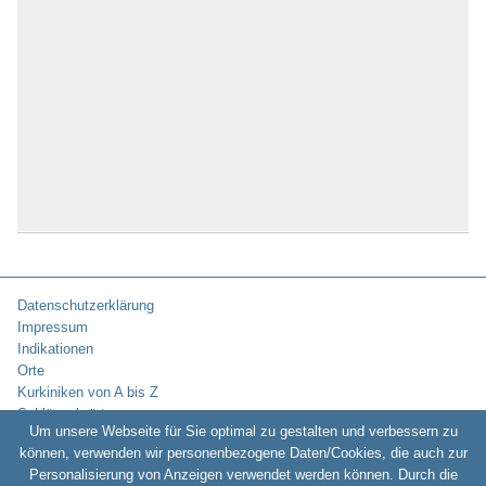
Datenschutzerklärung
Impressum
Indikationen
Orte
Kurkiniken von A bis Z
Schlüsselwörter
Um unsere Webseite für Sie optimal zu gestalten und verbessern zu
können, verwenden wir personenbezogene Daten/Cookies, die auch zur
Personalisierung von Anzeigen verwendet werden können. Durch die
Copyright © 2010-2026:
Kurklinikverzeichnis.de -
Rehakliniken und