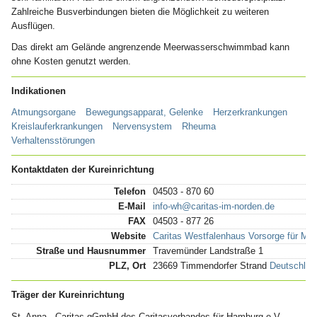
Zahlreiche Busverbindungen bieten die Möglichkeit zu weiteren
Ausflügen.
Das direkt am Gelände angrenzende Meerwasserschwimmbad kann
ohne Kosten genutzt werden.
Indikationen
Atmungsorgane
Bewegungsapparat, Gelenke
Herzerkrankungen
Kreislauferkrankungen
Nervensystem
Rheuma
Verhaltensstörungen
Kontaktdaten der Kureinrichtung
Telefon
04503 - 870 60
E-Mail
info-wh@caritas-im-norden.de
FAX
04503 - 877 26
Website
Caritas Westfalenhaus Vorsorge für Mu
Straße und Hausnummer
Travemünder Landstraße 1
PLZ, Ort
23669 Timmendorfer Strand
Deutschland
Träger der Kureinrichtung
St. Anna - Caritas gGmbH des Caritasverbandes für Hamburg e.V.