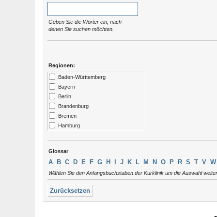
Geben Sie die Wörter ein, nach
denen Sie suchen möchten.
Regionen:
Baden-Württemberg
Bayern
Berlin
Brandenburg
Bremen
Hamburg
Hessen
Kärtnen
Glossar
Mecklenburg-Vorpommern
A
B
C
D
E
F
G
H
I
J
K
L
M
N
O
P
R
S
T
V
W
Niedersachsen
Wählen Sie den Anfangsbuchstaben der Kurklinik um die Auswahl weite
Nordrhein-Westfalen
Rheinland-Pfalz
Zurücksetzen
Saarland
Sachsen
Sachsen-Anhalt