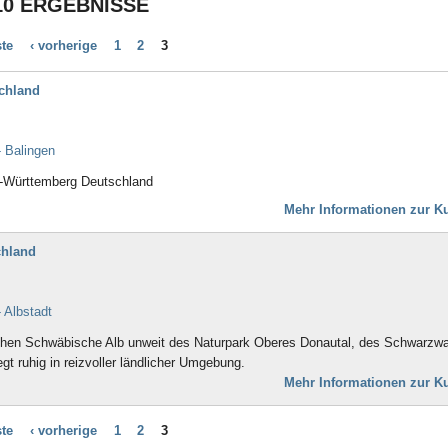
10 ERGEBNISSE
Bad Aibling
Bad Arolsen
ste
‹ vorherige
1
2
3
Bad Bayersoien
Bad Bellingen
chland
Bad Belzig
Bad Bentheim
Bad Bergzabern
 Balingen
Bad Berka
Bad Berleburg
n-Württemberg Deutschland
Bad Bertrich
Mehr Informationen zur Ku
Bad Bevensen
Bad Birnbach
chland
Bad Blankenburg
Bad Bocklet
Bad Bodenteich
 Albstadt
Bad Boll
Bad Brambach
lischen Schwäbische Alb unweit des Naturpark Oberes Donautal, des Schwarzw
Bad Bramstedt
gt ruhig in reizvoller ländlicher Umgebung.
Bad Brückenau
Mehr Informationen zur Ku
Bad Buchau
Bad Camberg
ste
‹ vorherige
1
2
3
Bad Ditzenbach