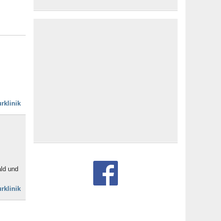
rklinik
ald und
rklinik