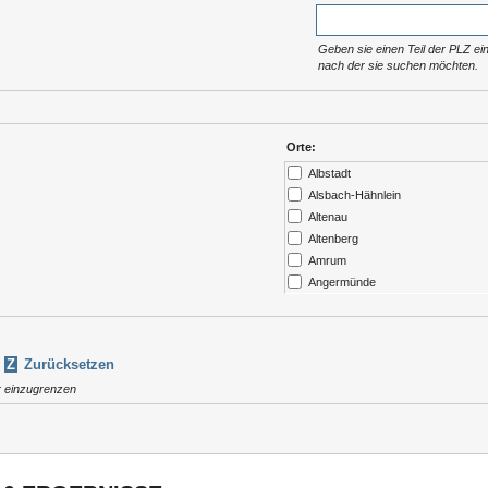
Geben sie einen Teil der PLZ ein
nach der sie suchen möchten.
Orte:
Albstadt
Alsbach-Hähnlein
Altenau
Altenberg
Amrum
Angermünde
Ansbach
Arendsee
Argenbühl
Z
Zurücksetzen
Aschau / Chiemgau
r einzugrenzen
Auerbach
Augsburg
Aukrug
Aulendorf
Bad Abbach