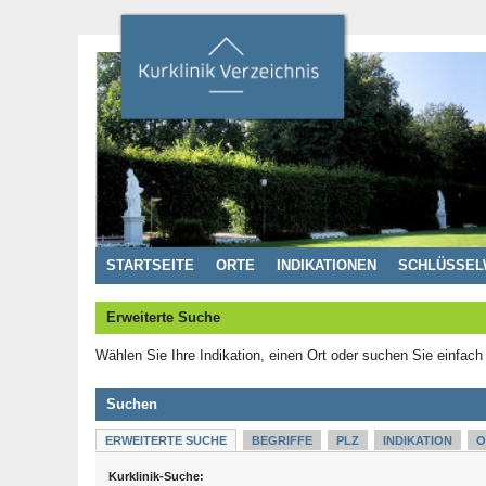
STARTSEITE
ORTE
INDIKATIONEN
SCHLÜSSEL
Erweiterte Suche
Wählen Sie Ihre Indikation, einen Ort oder suchen Sie einfach
Suchen
ERWEITERTE SUCHE
BEGRIFFE
PLZ
INDIKATION
O
Kurklinik-Suche: