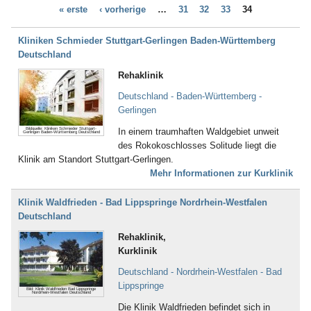
Dialyse (21)
« erste
‹ vorherige
…
31
32
33
34
Bad Bellingen
Down - Syndrom (4)
Bad Belzig
Drogenentzug (57)
Bad Bentheim
Kliniken Schmieder Stuttgart-Gerlingen Baden-Württemberg
Entwicklungsverzögerungen (58)
Bad Bergzabern
Deutschland
Enuresis (17)
Bad Berka
Epilepsie (67)
Rehaklinik
Bad Berleburg
Ernährungsstörung /
Bad Bertrich
Deutschland - Baden-Württemberg -
Essstörungen (251)
Bad Bevensen
Gerlingen
Erschöpfungszustände / Burn-
Bad Birnbach
Out (287)
Bildquelle: Kliniken Schmieder Stuttgart-
In einem traumhaften Waldgebiet unweit
Gerlingen Baden-Württemberg Deutschland
Bad Blankenburg
Frauenleiden (52)
des Rokokoschlosses Solitude liegt die
Bad Bocklet
Galle (28)
Klinik am Standort Stuttgart-Gerlingen.
Bad Bodenteich
Gefäßerkrankungen (140)
Mehr Informationen zur Kurklinik
Bad Boll
Gehör, Ohren (23)
Bad Brambach
Gewichtsreduzierung/
Klinik Waldfrieden - Bad Lippspringe Nordrhein-Westfalen
Bad Bramstedt
Übergewicht (155)
Deutschland
Bad Brückenau
Gicht (52)
Bad Buchau
Gleichgewichtsstörungen (4)
Rehaklinik,
Bad Camberg
Guillain-Barré-Syndrom (55)
Kurklinik
Bad Ditzenbach
Hauterkrankungen (152)
Deutschland - Nordrhein-Westfalen - Bad
Bad Doberan
Herzerkrankungen (294)
Lippspringe
Bad Driburg
Bild: Klinik Waldfrieden Bad Lippspringe
Hüfte (345)
Nordrhein-Westfalen Deutschland
Bad Düben
Inkontinenz (43)
Die Klinik Waldfrieden befindet sich in