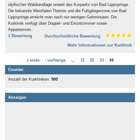
Bad Dürkheim
Ischias (4)
idyllischer Waldrandlage unweit des Kurparks von Bad Lippspringe.
Bad Dürrheim
Kind-Kuren (35)
Die bekannte Westfalen-Therme und die Fußgängerzone von Bad
Bad Eilsen
Kinderkrankheiten (4)
Lippspringe erreicht man nach nur wenigen Gehminuten. Die
Bad Elster
Knochenmark- und
Kurklinik verfügt über Doppel- und Einzelzimmer sowie
Bad Ems
Stammzellspende (3)
Appartemnts.
Bad Essen
Koma / Wachkoma (8)
1 Bewertung
Durchschnittliche Bewertung
Bad Fallingbostel
Krebsnachsorge (137)
Mehr Informationen zur Kurklinik
Bad Feilnbach
Kreislauferkrankungen (281)
Bad Frankenhausen
Lebererkrankungen (48)
Bad Freienwalde
« erste
‹ vorherige
…
31
32
33
34
Leukämie (30)
Bad Füssing
Lymphologie (6)
Counter
Bad Gandersheim
Magen, Darm (117)
Bad Gögging
Männerleiden (30)
Anzahl der Kurkliniken:
900
Bad Gottleuba
Migräne (137)
Bad Griesbach
Mobbing (58)
Bad Grönenbach
Anzeigen
Morbus Bechterew (103)
Bad Harzburg
Müdigkeitssyndrom (7)
Bad Heilbrunn
Multiple Sklerose (128)
Bad Herrenalb
Nachbehandlung nach Operationen
Bad Hersfeld
und Unfällen (483)
Bad Hindelang-Oberjoch
Nebenhöhlen- und
Bad Homburg
Rachenkatarrhe (12)
Bad Iburg