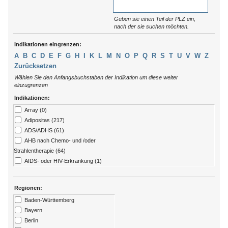
Geben sie einen Teil der PLZ ein,
nach der sie suchen möchten.
Indikationen eingrenzen:
A
B
C
D
E
F
G
H
I
K
L
M
N
O
P
Q
R
S
T
U
V
W
Z
Zurücksetzen
Wählen Sie den Anfangsbuchstaben der Indikation um diese weiter
einzugrenzen
Indikationen:
Array (0)
Adipositas (217)
ADS/ADHS (61)
AHB nach Chemo- und /oder
Strahlentherapie (64)
AIDS- oder HIV-Erkrankung (1)
Allergien (79)
ALS (7)
Regionen:
Alzheimer (13)
Baden-Württemberg
Amputation (176)
Bayern
Angststörungen (273)
Berlin
Arthritis (92)