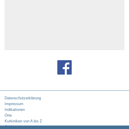
Bad Liebenwerda
Bad Lieben­zell
Bad Lippspringe
Bad Lobenstein
Bad Malente-Gremsmühlen
Bad Mergentheim
Bad Münder
Bad Münster am Stein -
Ebernburg
Bad Münstereifel
Bad Nauheim
Bad Nenndorf
Bad Neuenahr
Bad Oeynhausen
Bad Oldesloe
Bad Orb
Bad Peterstal-Griesbach
Datenschutzerklärung
Bad Pyrmont
Impressum
Bad Rappenau
Indikationen
Bad Reichenhall
Orte
Bad Rodach
Kurkiniken von A bis Z
Bad Rothenfelde
Schlüsselwörter