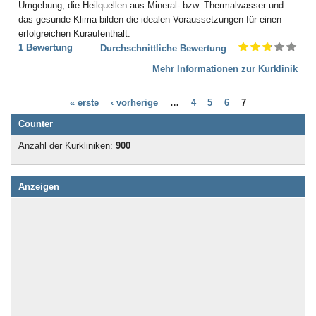
Umgebung, die Heilquellen aus Mineral- bzw. Thermalwasser und
Bad Boll
das gesunde Klima bilden die idealen Voraussetzungen für einen
Bad Brambach
erfolgreichen Kuraufenthalt.
Bad Bramstedt
1 Bewertung
Durchschnittliche Bewertung
Bad Brückenau
Bad Buchau
Mehr Informationen zur Kurklinik
Bad Camberg
Bad Ditzenbach
« erste
‹ vorherige
…
4
5
6
7
Bad Doberan
Bad Driburg
Counter
Bad Düben
Anzahl der Kurkliniken:
900
Bad Dürkheim
Bad Dürrheim
Bad Eilsen
Anzeigen
Bad Elster
Bad Ems
Bad Essen
Bad Fallingbostel
Bad Feilnbach
Bad Frankenhausen
Bad Freienwalde
Bad Füssing
Bad Gandersheim