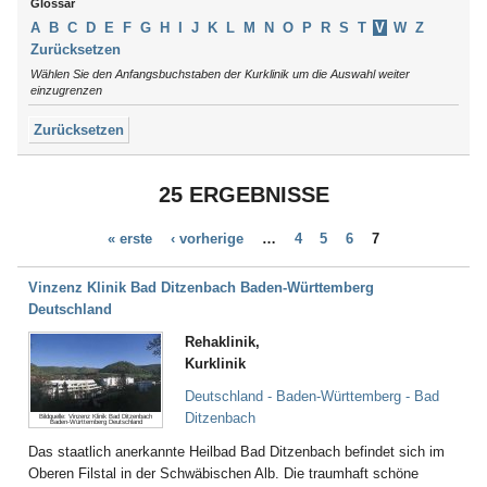
Arendsee
Glossar
Schleswig-Holstein
Argenbühl
Thüringen
A
B
C
D
E
F
G
H
I
J
K
L
M
N
O
P
R
S
T
V
W
Z
Aschau / Chiemgau
Tirol
Zurücksetzen
Auerbach
Wählen Sie den Anfangsbuchstaben der Kurklinik um die Auswahl weiter
Augsburg
einzugrenzen
Aukrug
Zurücksetzen
Aulendorf
Bad Abbach
Bad Aibling
25 ERGEBNISSE
Bad Arolsen
Bad Bayersoien
« erste
‹ vorherige
…
4
5
6
7
Bad Bellingen
Bad Belzig
Bad Bentheim
Vinzenz Klinik Bad Ditzenbach Baden-Württemberg
Bad Bergzabern
Deutschland
Bad Berka
Rehaklinik,
Bad Berleburg
Kurklinik
Bad Bertrich
Bad Bevensen
Deutschland - Baden-Württemberg - Bad
Bad Birnbach
Ditzenbach
Bildquelle: Vinzenz Klinik Bad Ditzenbach
Baden-Württemberg Deutschland
Bad Blankenburg
Das staatlich anerkannte Heilbad Bad Ditzenbach befindet sich im
Bad Bocklet
Oberen Filstal in der Schwäbischen Alb. Die traumhaft schöne
Bad Bodenteich