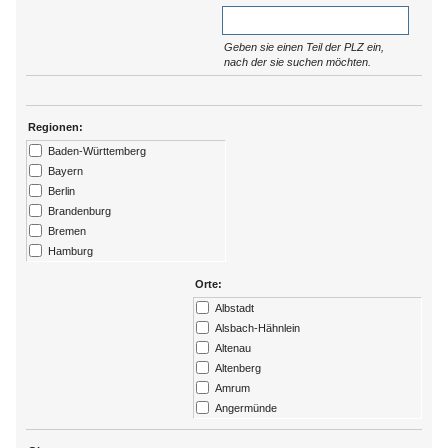
Geben sie einen Teil der PLZ ein,
nach der sie suchen möchten.
Regionen:
Baden-Württemberg
Bayern
Berlin
Brandenburg
Bremen
Hamburg
Hessen
Orte:
Kärtnen
Albstadt
Mecklenburg-Vorpommern
Alsbach-Hähnlein
Niedersachsen
Altenau
Nordrhein-Westfalen
Altenberg
Rheinland-Pfalz
Amrum
Saarland
Angermünde
Sachsen
Ansbach
Sachsen-Anhalt