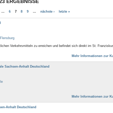
23 ERGEBNISSE
Bad Aibling
Bad Arolsen
…
6
7
8
9
…
nächste ›
letzte »
Bad Bayersoien
Bad Bellingen
d
Bad Belzig
Bad Bentheim
Bad Bergzabern
 Flensburg
Bad Berka
Bad Berleburg
lichen Verkehrsmitteln zu erreichen und befindet sich direkt im St. Franzisku
Bad Bertrich
Bad Bevensen
Mehr Informationen zur Ku
Bad Birnbach
Bad Blankenburg
ale Sachsen-Anhalt Deutschland
Bad Bocklet
Bad Bodenteich
Bad Boll
le
Bad Brambach
Bad Bramstedt
Bad Brückenau
Mehr Informationen zur Ku
Bad Buchau
Bad Camberg
sen-Anhalt Deutschland
Bad Ditzenbach