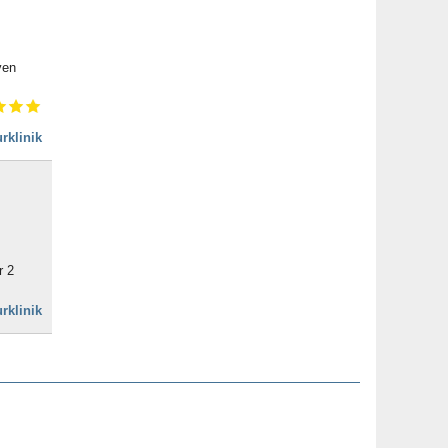
ven
rklinik
r 2
rklinik