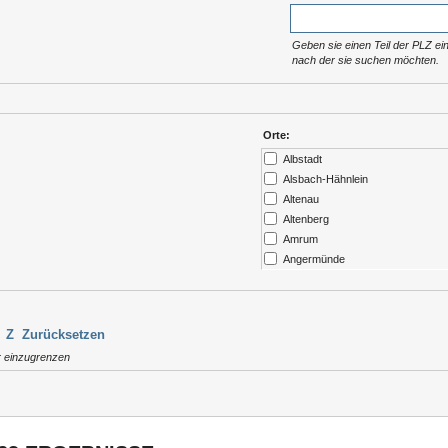
Geben sie einen Teil der PLZ ein
nach der sie suchen möchten.
Orte:
Albstadt
Alsbach-Hähnlein
Altenau
Altenberg
Amrum
Angermünde
Ansbach
Arendsee
Argenbühl
Z
Zurücksetzen
Aschau / Chiemgau
r einzugrenzen
Auerbach
Augsburg
Aukrug
Aulendorf
Bad Abbach