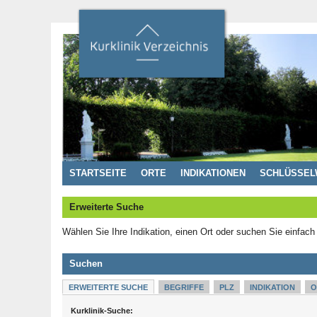
STARTSEITE
ORTE
INDIKATIONEN
SCHLÜSSEL
Erweiterte Suche
Wählen Sie Ihre Indikation, einen Ort oder suchen Sie einfach
Suchen
ERWEITERTE SUCHE
BEGRIFFE
PLZ
INDIKATION
O
Kurklinik-Suche: