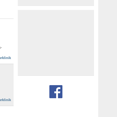
s-
rklinik
rklinik