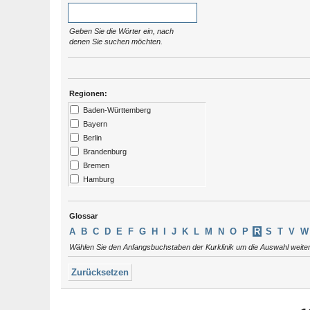
Geben Sie die Wörter ein, nach
denen Sie suchen möchten.
Regionen:
Baden-Württemberg
Bayern
Berlin
Brandenburg
Bremen
Hamburg
Hessen
Kärtnen
Glossar
Mecklenburg-Vorpommern
A
B
C
D
E
F
G
H
I
J
K
L
M
N
O
P
R
S
T
V
W
Niedersachsen
Wählen Sie den Anfangsbuchstaben der Kurklinik um die Auswahl weite
Nordrhein-Westfalen
Rheinland-Pfalz
Zurücksetzen
Saarland
Sachsen
Sachsen-Anhalt