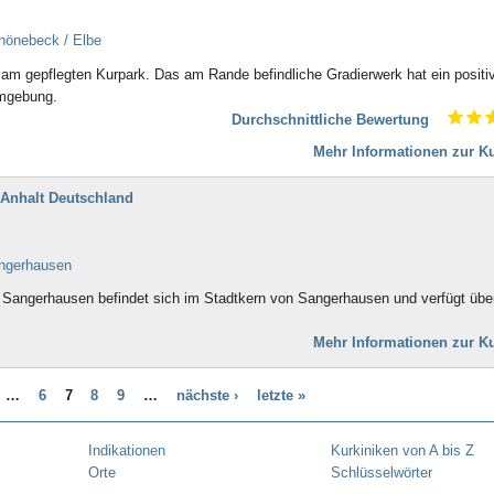
Bad Doberan
Bad Driburg
hönebeck / Elbe
Bad Düben
Bad Dürkheim
 am gepflegten Kurpark. Das am Rande befindliche Gradierwerk hat ein positi
Bad Dürrheim
Umgebung.
Bad Eilsen
Durchschnittliche Bewertung
Bad Elster
Mehr Informationen zur Ku
Bad Ems
Bad Essen
-Anhalt Deutschland
Bad Fallingbostel
Bad Feilnbach
Bad Frankenhausen
angerhausen
Bad Freienwalde
Bad Füssing
k Sangerhausen befindet sich im Stadtkern von Sangerhausen und verfügt übe
Bad Gandersheim
Bad Gögging
Mehr Informationen zur Ku
Bad Gottleuba
Bad Griesbach
…
6
7
8
9
…
nächste ›
letzte »
Bad Grönenbach
Bad Harzburg
Bad Heilbrunn
Indikationen
Kurkiniken von A bis Z
Bad Herrenalb
Orte
Schlüsselwörter
Bad Hersfeld