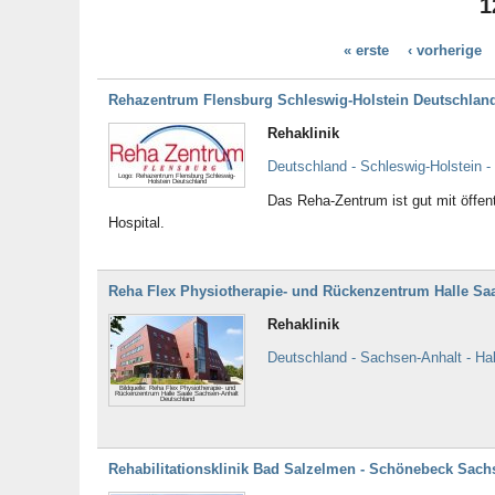
1
Schleswig-Holstein
Thüringen
« erste
‹ vorherige
Tirol
Rehazentrum Flensburg Schleswig-Holstein Deutschlan
Rehaklinik
Deutschland - Schleswig-Holstein -
Logo: Rehazentrum Flensburg Schleswig-
Holstein Deutschland
Das Reha-Zentrum ist gut mit öffent
Hospital.
Reha Flex Physiotherapie- und Rückenzentrum Halle Sa
Rehaklinik
Deutschland - Sachsen-Anhalt - Hal
Bildquelle: Reha Flex Physiotherapie- und
Rückenzentrum Halle Saale Sachsen-Anhalt
Deutschland
Rehabilitationsklinik Bad Salzelmen - Schönebeck Sach