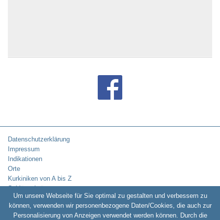
Bad Tennstedt
Bad Tölz
Bad Überkingen
Bad Urach
Bad Waldsee
Bad Wiessee
Bad Wildbad
Bad Wildungen
Bad Wilsnack
Bad Wimpfen
Bad Windsheim
Bad Wörishofen
Bad Wünnenberg
Bad Wurzach
Bad Zwesten
Datenschutzerklärung
Bad Zwischenahn
Impressum
Baden-Baden
Indikationen
Badenweiler
Orte
Baiersbronn
Kurkiniken von A bis Z
Balingen
Schlüsselwörter
Um unsere Webseite für Sie optimal zu gestalten und verbessern zu
Baltrum
können, verwenden wir personenbezogene Daten/Cookies, die auch zur
Barby / Elbe
Personalisierung von Anzeigen verwendet werden können. Durch die
Bassenheim