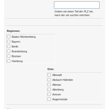
Geben sie einen Teil der PLZ ein,
nach der sie suchen möchten.
Regionen:
Baden-Württemberg
Bayern
Berlin
Brandenburg
Bremen
Hamburg
Hessen
Orte:
Kärtnen
Albstadt
Mecklenburg-Vorpommern
Alsbach-Hähnlein
Niedersachsen
Altenau
Nordrhein-Westfalen
Altenberg
Rheinland-Pfalz
Amrum
Saarland
Angermünde
Sachsen
Ansbach
Sachsen-Anhalt