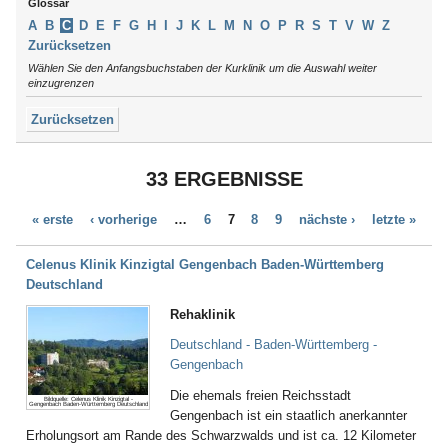
Arendsee
Glossar
Schleswig-Holstein
Argenbühl
Thüringen
A
B
C
D
E
F
G
H
I
J
K
L
M
N
O
P
R
S
T
V
W
Z
Aschau / Chiemgau
Tirol
Zurücksetzen
Auerbach
Wählen Sie den Anfangsbuchstaben der Kurklinik um die Auswahl weiter
Augsburg
einzugrenzen
Aukrug
Zurücksetzen
Aulendorf
Bad Abbach
Bad Aibling
33 ERGEBNISSE
Bad Arolsen
Bad Bayersoien
« erste
‹ vorherige
…
6
7
8
9
nächste ›
letzte »
Bad Bellingen
Bad Belzig
Bad Bentheim
Celenus Klinik Kinzigtal Gengenbach Baden-Württemberg
Bad Bergzabern
Deutschland
Bad Berka
Rehaklinik
Bad Berleburg
Bad Bertrich
Deutschland - Baden-Württemberg -
Bad Bevensen
Gengenbach
Bad Birnbach
Die ehemals freien Reichsstadt
Bad Blankenburg
Bildquelle: Celenus Klinik Kinzigtal -
Gengenbach Baden-Württemberg Deutschland
Gengenbach ist ein staatlich anerkannter
Bad Bocklet
Erholungsort am Rande des Schwarzwalds und ist ca. 12 Kilometer
Bad Bodenteich