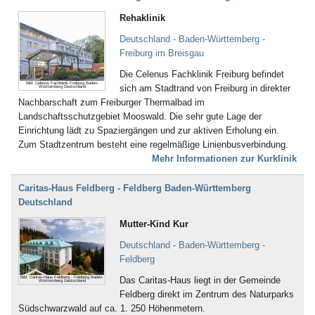
Bad Gögging
Rehaklinik
Bad Gottleuba
Bad Griesbach
Deutschland - Baden-Württemberg -
Bad Grönenbach
Freiburg im Breisgau
Bad Harzburg
Bad Heilbrunn
Die Celenus Fachklinik Freiburg befindet
Bild: Celenus Fachklinik Freiburg Baden-
Bad Herrenalb
sich am Stadtrand von Freiburg in direkter
Württemberg Deutschland
Bad Hersfeld
Nachbarschaft zum Freiburger Thermalbad im
Bad Hindelang-Oberjoch
Landschaftsschutzgebiet Mooswald. Die sehr gute Lage der
Bad Homburg
Einrichtung lädt zu Spaziergängen und zur aktiven Erholung ein.
Bad Iburg
Zum Stadtzentrum besteht eine regelmäßige Linienbusverbindung.
Bad Karlshafen
Mehr Informationen zur Kurklinik
Bad Kissingen
Bad Klosterlausnitz
Caritas-Haus Feldberg - Feldberg Baden-Württemberg
Bad Königshofen
Deutschland
Bad Kösen
Mutter-Kind Kur
Bad Kötzting
Bad Kreuznach
Deutschland - Baden-Württemberg -
Bad Krozingen
Feldberg
Bad Langensalza
Bild: Caritas-Haus Feldberg - Feldberg Baden-
Das Caritas-Haus liegt in der Gemeinde
Württemberg Deutschland
Bad Lausick
Feldberg direkt im Zentrum des Naturparks
Bad Lauterberg
Südschwarzwald auf ca. 1. 250 Höhenmetern.
Bad Liebenstein