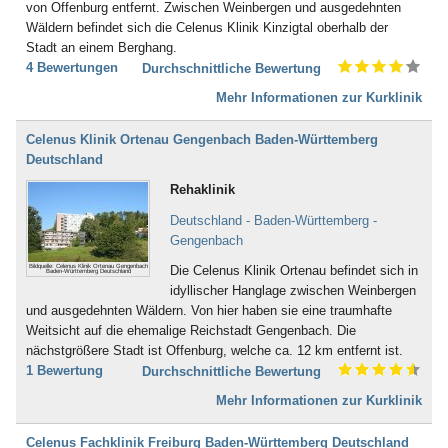
von Offenburg entfernt. Zwischen Weinbergen und ausgedehnten
Bad Boll
Wäldern befindet sich die Celenus Klinik Kinzigtal oberhalb der
Bad Brambach
Stadt an einem Berghang.
Bad Bramstedt
4 Bewertungen
Durchschnittliche Bewertung
Bad Brückenau
Bad Buchau
Mehr Informationen zur Kurklinik
Bad Camberg
Bad Ditzenbach
Celenus Klinik Ortenau Gengenbach Baden-Württemberg
Bad Doberan
Deutschland
Bad Driburg
Rehaklinik
Bad Düben
Bad Dürkheim
Deutschland - Baden-Württemberg -
Bad Dürrheim
Gengenbach
Bad Eilsen
Bildquelle: Celenus Klinik Ortenau Gengenbach
Die Celenus Klinik Ortenau befindet sich in
Bad Elster
Baden-Württemberg Deutschland
idyllischer Hanglage zwischen Weinbergen
Bad Ems
und ausgedehnten Wäldern. Von hier haben sie eine traumhafte
Bad Essen
Weitsicht auf die ehemalige Reichstadt Gengenbach. Die
Bad Fallingbostel
nächstgrößere Stadt ist Offenburg, welche ca. 12 km entfernt ist.
Bad Feilnbach
1 Bewertung
Durchschnittliche Bewertung
Bad Frankenhausen
Bad Freienwalde
Mehr Informationen zur Kurklinik
Bad Füssing
Bad Gandersheim
Celenus Fachklinik Freiburg Baden-Württemberg Deutschland