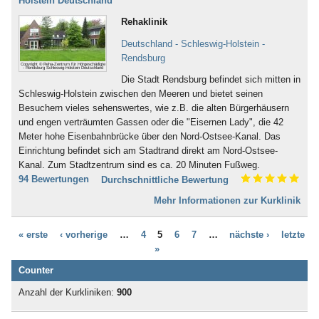
Holstein Deutschland
Bad Iburg
Nervensystem (253)
Bad Karlshafen
Rehaklinik
Neurodermitis (95)
Bad Kissingen
Nieren- und Harnwege (70)
Deutschland - Schleswig-Holstein -
Bad Klosterlausnitz
Ödemerkrankungen (11)
Rendsburg
Bad Königshofen
Copyright © Reha-Zentrum für Hörgeschädigte
Onkologie (120)
- Rendsburg Schleswig-Holstein Deutschland
Bad Kösen
Die Stadt Rendsburg befindet sich mitten in
Osteoporose (230)
Bad Kötzting
Schleswig-Holstein zwischen den Meeren und bietet seinen
Parkinson (138)
Bad Kreuznach
Besuchern vieles sehenswertes, wie z.B. die alten Bürgerhäusern
Persönlichkeitsstörungen (186)
Bad Krozingen
und engen verträumten Gassen oder die "Eisernen Lady", die 42
Plastische Chirurgie (5)
Bad Langensalza
Meter hohe Eisenbahnbrücke über den Nord-Ostsee-Kanal. Das
Prävention (107)
Bad Lausick
Einrichtung befindet sich am Stadtrand direkt am Nord-Ostsee-
Prostata (52)
Bad Lauterberg
Kanal. Zum Stadtzentrum sind es ca. 20 Minuten Fußweg.
Psychische Folgen durch
Bad Liebenstein
94 Bewertungen
Durchschnittliche Bewertung
Vergewaltigung oder Missbrauch (22)
Bad Liebenwerda
Psychische Folgen nach
Mehr Informationen zur Kurklinik
Bad Lieben­zell
Gewalterfahrung (32)
Bad Lippspringe
Querschnittslähmung (61)
Bad Lobenstein
« erste
‹ vorherige
…
4
5
6
7
…
nächste ›
letzte
Raucherentwöhnung (66)
Bad Malente-Gremsmühlen
»
Restless-Legs-Syndrom (3)
Bad Mergentheim
Rheuma (275)
Counter
Bad Münder
Rückenmarkserkrankung/-
Bad Münster am Stein -
Anzahl der Kurkliniken:
900
verletzung (94)
Ebernburg
Schädel-Hirn-Trauma (132)
Bad Münstereifel