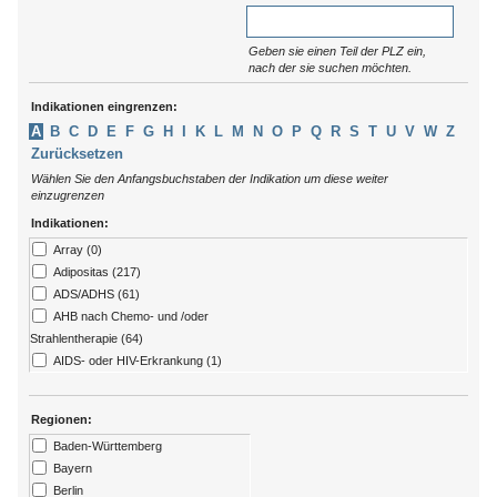
Geben sie einen Teil der PLZ ein,
nach der sie suchen möchten.
Indikationen eingrenzen:
A
B
C
D
E
F
G
H
I
K
L
M
N
O
P
Q
R
S
T
U
V
W
Z
Zurücksetzen
Wählen Sie den Anfangsbuchstaben der Indikation um diese weiter
einzugrenzen
Indikationen:
Array (0)
Adipositas (217)
ADS/ADHS (61)
AHB nach Chemo- und /oder
Strahlentherapie (64)
AIDS- oder HIV-Erkrankung (1)
Allergien (79)
ALS (7)
Regionen:
Alzheimer (13)
Baden-Württemberg
Amputation (176)
Bayern
Angststörungen (273)
Berlin
Arthritis (92)