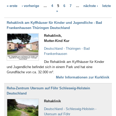
Bad Bayersoien
Dialyse (21)
« erste
‹ vorherige
…
4
5
6
7
…
nächste ›
letzte
Bad Bellingen
Down - Syndrom (4)
»
Bad Belzig
Drogenentzug (57)
Bad Bentheim
Entwicklungsverzögerungen (58)
Bad Bergzabern
Rehaklinik am Kyffhäuser für Kinder und Jugendliche - Bad
Enuresis (17)
Bad Berka
Frankenhausen Thüringen Deutschland
Epilepsie (67)
Bad Berleburg
Ernährungsstörung /
Rehaklinik,
Bad Bertrich
Essstörungen (251)
Mutter-Kind Kur
Bad Bevensen
Erschöpfungszustände / Burn-
Bad Birnbach
Deutschland - Thüringen - Bad
Out (287)
Bad Blankenburg
Frankenhausen
Frauenleiden (52)
Bild: Rehaklinik am Kyffhäuser für Kinder und
Bad Bocklet
Jugendliche Bad Frankenhausen Thüringen
Galle (28)
Deutschland
Die Rehaklinik am Kyffhäuser für Kinder
Bad Bodenteich
Gefäßerkrankungen (140)
und Jugendliche befindet sich in einem Park und hat eine
Bad Boll
Gehör, Ohren (23)
Grundfläche von ca. 32.000 m².
Bad Brambach
Gewichtsreduzierung/
Mehr Informationen zur Kurklinik
Bad Bramstedt
Übergewicht (155)
Bad Brückenau
Gicht (52)
Reha-Zentrum Utersum auf Föhr Schleswig-Holstein
Bad Buchau
Gleichgewichtsstörungen (4)
Deutschland
Bad Camberg
Guillain-Barré-Syndrom (55)
Bad Ditzenbach
Hauterkrankungen (152)
Rehaklinik
Bad Doberan
Herzerkrankungen (294)
Deutschland - Schleswig-Holstein -
Bad Driburg
Hüfte (345)
Utersum auf Föhr
Bad Düben