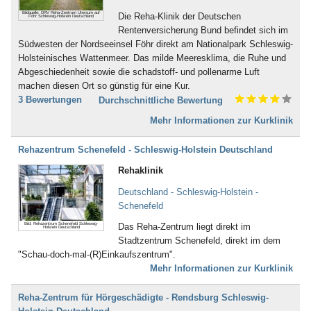
Inkontinenz (43)
Bad Dürkheim
Ischias (4)
Bildquelle: DRV Reha-Zentrum Utersum auf
Die Reha-Klinik der Deutschen
Föhr Schleswig-Holstein Deutschland
Bad Dürrheim
Kind-Kuren (35)
Rentenversicherung Bund befindet sich im
Bad Eilsen
Kinderkrankheiten (4)
Südwesten der Nordseeinsel Föhr direkt am Nationalpark Schleswig-
Bad Elster
Knochenmark- und
Holsteinisches Wattenmeer. Das milde Meeresklima, die Ruhe und
Bad Ems
Stammzellspende (3)
Abgeschiedenheit sowie die schadstoff- und pollenarme Luft
Bad Essen
Koma / Wachkoma (8)
machen diesen Ort so günstig für eine Kur.
Bad Fallingbostel
Krebsnachsorge (137)
3 Bewertungen
Durchschnittliche Bewertung
Bad Feilnbach
Kreislauferkrankungen (281)
Mehr Informationen zur Kurklinik
Bad Frankenhausen
Lebererkrankungen (48)
Bad Freienwalde
Leukämie (30)
Rehazentrum Schenefeld - Schleswig-Holstein Deutschland
Bad Füssing
Lymphologie (6)
Bad Gandersheim
Magen, Darm (117)
Rehaklinik
Bad Gögging
Männerleiden (30)
Deutschland - Schleswig-Holstein -
Bad Gottleuba
Migräne (137)
Schenefeld
Bad Griesbach
Mobbing (58)
Bad Grönenbach
Morbus Bechterew (103)
Bild: Rehazentrum Schenefeld Schleswig-
Das Reha-Zentrum liegt direkt im
Holstein Deutschland
Bad Harzburg
Müdigkeitssyndrom (7)
Stadtzentrum Schenefeld, direkt im dem
Bad Heilbrunn
Multiple Sklerose (128)
"Schau-doch-mal-(R)Einkaufszentrum".
Bad Herrenalb
Nachbehandlung nach Operationen
Mehr Informationen zur Kurklinik
Bad Hersfeld
und Unfällen (483)
Bad Hindelang-Oberjoch
Nebenhöhlen- und
Reha-Zentrum für Hörgeschädigte - Rendsburg Schleswig-
Bad Homburg
Rachenkatarrhe (12)