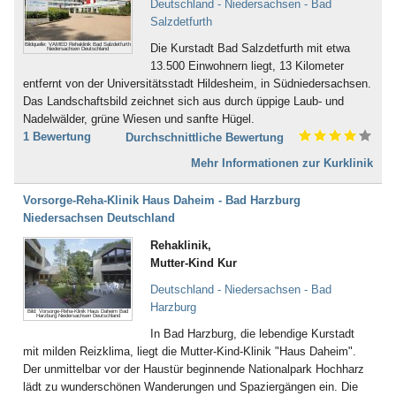
Inkontinenz (43)
Deutschland - Niedersachsen - Bad
Bad Dürkheim
Ischias (4)
Salzdetfurth
Bad Dürrheim
Kind-Kuren (35)
Bildquelle: VAMED Rehaklinik Bad Salzdetfurth
Die Kurstadt Bad Salzdetfurth mit etwa
Bad Eilsen
Niedersachsen Deutschland
Kinderkrankheiten (4)
13.500 Einwohnern liegt, 13 Kilometer
Bad Elster
Knochenmark- und
entfernt von der Universitätsstadt Hildesheim, in Südniedersachsen.
Bad Ems
Stammzellspende (3)
Das Landschaftsbild zeichnet sich aus durch üppige Laub- und
Bad Essen
Koma / Wachkoma (8)
Nadelwälder, grüne Wiesen und sanfte Hügel.
Bad Fallingbostel
Krebsnachsorge (137)
1 Bewertung
Durchschnittliche Bewertung
Bad Feilnbach
Kreislauferkrankungen (281)
Bad Frankenhausen
Lebererkrankungen (48)
Mehr Informationen zur Kurklinik
Bad Freienwalde
Leukämie (30)
Bad Füssing
Lymphologie (6)
Vorsorge-Reha-Klinik Haus Daheim - Bad Harzburg
Bad Gandersheim
Magen, Darm (117)
Niedersachsen Deutschland
Bad Gögging
Männerleiden (30)
Rehaklinik,
Bad Gottleuba
Migräne (137)
Mutter-Kind Kur
Bad Griesbach
Mobbing (58)
Bad Grönenbach
Morbus Bechterew (103)
Deutschland - Niedersachsen - Bad
Bad Harzburg
Müdigkeitssyndrom (7)
Harzburg
Bild: Vorsorge-Reha-Klinik Haus Daheim Bad
Bad Heilbrunn
Harzburg Niedersachsen Deutschland
Multiple Sklerose (128)
Bad Herrenalb
In Bad Harzburg, die lebendige Kurstadt
Nachbehandlung nach Operationen
Bad Hersfeld
mit milden Reizklima, liegt die Mutter-Kind-Klinik "Haus Daheim".
und Unfällen (483)
Bad Hindelang-Oberjoch
Der unmittelbar vor der Haustür beginnende Nationalpark Hochharz
Nebenhöhlen- und
Bad Homburg
lädt zu wunderschönen Wanderungen und Spaziergängen ein. Die
Rachenkatarrhe (12)