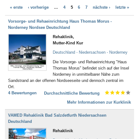
Bad Bayersoien
Dialyse (21)
« erste
‹ vorherige
…
4
5
6
7
nächste ›
letzte »
Bad Bellingen
Down - Syndrom (4)
Bad Belzig
Drogenentzug (57)
Bad Bentheim
Vorsorge- und Rehaeinrichtung Haus Thomas Morus -
Entwicklungsverzögerungen (58)
Bad Bergzabern
Norderney Nordsee Deutschland
Enuresis (17)
Bad Berka
Epilepsie (67)
Rehaklinik,
Bad Berleburg
Ernährungsstörung /
Mutter-Kind Kur
Bad Bertrich
Essstörungen (251)
Bad Bevensen
Deutschland - Niedersachsen - Norderney
Erschöpfungszustände / Burn-
Bad Birnbach
Out (287)
Die Vorsorge- und Rehaeinrichtung "Haus
Bad Blankenburg
Frauenleiden (52)
Bild: Vorsorge- und Rehaeinrichtung "Haus
Thomas Morus" befindet sich auf der Insel
Thomas Morus" Norderney Nordsee
Bad Bocklet
Deutschland
Galle (28)
Norderney in unmittelbarer Nähe zum
Bad Bodenteich
Gefäßerkrankungen (140)
Sandstrand an der offenen Nordseeseite und dennoch zentral im
Bad Boll
Gehör, Ohren (23)
Ort.
Bad Brambach
Gewichtsreduzierung/
4 Bewertungen
Durchschnittliche Bewertung
Bad Bramstedt
Übergewicht (155)
Bad Brückenau
Mehr Informationen zur Kurklinik
Gicht (52)
Bad Buchau
Gleichgewichtsstörungen (4)
Bad Camberg
Guillain-Barré-Syndrom (55)
VAMED Rehaklinik Bad Salzdetfurth Niedersachsen
Bad Ditzenbach
Hauterkrankungen (152)
Deutschland
Bad Doberan
Herzerkrankungen (294)
Rehaklinik
Bad Driburg
Hüfte (345)
Bad Düben