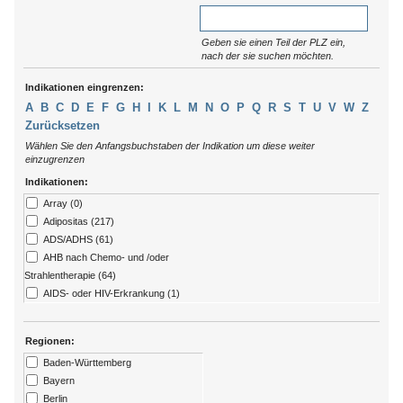
Geben sie einen Teil der PLZ ein,
nach der sie suchen möchten.
Indikationen eingrenzen:
A
B
C
D
E
F
G
H
I
K
L
M
N
O
P
Q
R
S
T
U
V
W
Z
Zurücksetzen
Wählen Sie den Anfangsbuchstaben der Indikation um diese weiter
einzugrenzen
Indikationen:
Array (0)
Adipositas (217)
ADS/ADHS (61)
AHB nach Chemo- und /oder
Strahlentherapie (64)
AIDS- oder HIV-Erkrankung (1)
Allergien (79)
ALS (7)
Regionen:
Alzheimer (13)
Baden-Württemberg
Amputation (176)
Bayern
Angststörungen (273)
Berlin
Arthritis (92)