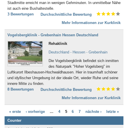
Bad Iburg
Stadtmitte erreicht man in wenigen Gehminuten. In unmittelbar Nähe
Nervensystem (253)
Bad Karlshafen
ist auch eine Bushaltestelle.
Neurodermitis (95)
Bad Kissingen
3 Bewertungen
Durchschnittliche Bewertung
Nieren- und Harnwege (70)
Bad Klosterlausnitz
Ödemerkrankungen (11)
Mehr Informationen zur Kurklinik
Bad Königshofen
Onkologie (120)
Bad Kösen
Osteoporose (230)
Vogelsbergklinik - Grebenhain Hessen Deutschland
Bad Kötzting
Parkinson (138)
Bad Kreuznach
Rehaklinik
Persönlichkeitsstörungen (186)
Bad Krozingen
Plastische Chirurgie (5)
Deutschland - Hessen - Grebenhain
Bad Langensalza
Prävention (107)
Bad Lausick
Die Vogelsbergklinik befindet sich inmitten
Prostata (52)
Bildquelle: Vogelsbergklinik Grebenhain Hessen
Bad Lauterberg
Deutschland
des Naturpark "Hoher Vogelsberg" im
Psychische Folgen durch
Bad Liebenstein
Luftkurort Ilbeshausen-Hochwaldhausen. Hier in traumhaft schöner
Vergewaltigung oder Missbrauch (22)
Bad Liebenwerda
und idyllischer Umgebung ist der ideale Ort, wieder Ruhe und seine
Psychische Folgen nach
Bad Lieben­zell
innere Mitte zu finden.
Gewalterfahrung (32)
Bad Lippspringe
8 Bewertungen
Durchschnittliche Bewertung
Querschnittslähmung (61)
Bad Lobenstein
Raucherentwöhnung (66)
Mehr Informationen zur Kurklinik
Bad Malente-Gremsmühlen
Restless-Legs-Syndrom (3)
Bad Mergentheim
Rheuma (275)
Bad Münder
« erste
‹ vorherige
…
4
5
6
7
nächste ›
letzte »
Rückenmarkserkrankung/-
Bad Münster am Stein -
verletzung (94)
Counter
Ebernburg
Schädel-Hirn-Trauma (132)