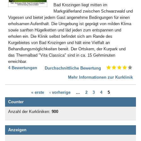
Bild: Breisgau-Klinik Bad Krozingen Baden-
Bad Krozingen liegt mitten im
Bad Gottleuba
Württemberg Deutschland
Markgräflerland zwischen Schwarzwald und
Bad Griesbach
Vogesen und bietet jedem Gast angenehme Bedingungen für einen
Bad Grönenbach
erholsamen Aufenthalt. Die Umgebung ist geprägt von milden Klima
Bad Harzburg
sowie sanften Hügelketten und läd jeden zum entspannen und
Bad Heilbrunn
erholen ein. Die Klinik selbst befindet sich am Rande des
Bad Herrenalb
Kurgebietes von Bad Krozingen und hält eine Vielfalt an
Bad Hersfeld
Behandlungsmöglichkeiten bereit. Der Ortskern, der Kurpark und
Bad Hindelang-Oberjoch
das Thermalbad "Vita Classica" sind in ca. 15 Gehminuten
Bad Homburg
erreichbar.
Bad Iburg
4 Bewertungen
Bad Karlshafen
Durchschnittliche Bewertung
Bad Kissingen
Mehr Informationen zur Kurklinik
Bad Klosterlausnitz
Bad Königshofen
« erste
‹ vorherige
…
2
3
4
5
Bad Kösen
Bad Kötzting
Counter
Bad Kreuznach
Anzahl der Kurkliniken:
900
Bad Krozingen
Bad Langensalza
Bad Lausick
Anzeigen
Bad Lauterberg
Bad Liebenstein