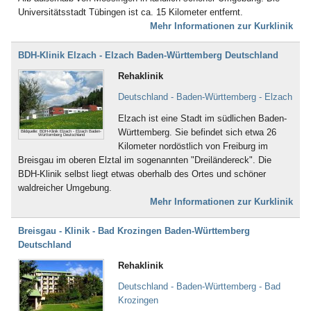
Bad Boll
Universitätsstadt Tübingen ist ca. 15 Kilometer entfernt.
Bad Brambach
Mehr Informationen zur Kurklinik
Bad Bramstedt
Bad Brückenau
BDH-Klinik Elzach - Elzach Baden-Württemberg Deutschland
Bad Buchau
Bad Camberg
Rehaklinik
Bad Ditzenbach
Deutschland - Baden-Württemberg - Elzach
Bad Doberan
Bad Driburg
Elzach ist eine Stadt im südlichen Baden-
Bad Düben
Württemberg. Sie befindet sich etwa 26
Bildquelle: BDH-Klinik Elzach - Elzach Baden-
Württemberg Deutschland
Bad Dürkheim
Kilometer nordöstlich von Freiburg im
Bad Dürrheim
Breisgau im oberen Elztal im sogenannten "Dreiländereck". Die
Bad Eilsen
BDH-Klinik selbst liegt etwas oberhalb des Ortes und schöner
Bad Elster
waldreicher Umgebung.
Bad Ems
Mehr Informationen zur Kurklinik
Bad Essen
Bad Fallingbostel
Breisgau - Klinik - Bad Krozingen Baden-Württemberg
Bad Feilnbach
Deutschland
Bad Frankenhausen
Rehaklinik
Bad Freienwalde
Bad Füssing
Deutschland - Baden-Württemberg - Bad
Bad Gandersheim
Krozingen
Bad Gögging