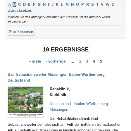
Argenbühl
Thüringen
A
B
C
D
E
F
G
H
I
J
K
L
M
N
O
P
R
S
T
V
W
Z
Aschau / Chiemgau
Tirol
Zurücksetzen
Auerbach
Wählen Sie den Anfangsbuchstaben der Kurklinik um die Auswahl weiter
Augsburg
einzugrenzen
Aukrug
Zurücksetzen
Aulendorf
Bad Abbach
Bad Aibling
19 ERGEBNISSE
Bad Arolsen
Bad Bayersoien
« erste
‹ vorherige
…
2
3
4
5
Bad Bellingen
Bad Belzig
Bad Bentheim
Bad Sebastiansweiler Mössingen Baden-Württemberg
Bad Bergzabern
Deutschland
Bad Berka
Rehaklinik,
Bad Berleburg
Kurklinik
Bad Bertrich
Bad Bevensen
Deutschland - Baden-Württemberg -
Bad Birnbach
Mössingen
Bad Blankenburg
Bild: Bad Sebastiansweiler Mössingen Baden-
Württemberg Deutschland
Die Rehabilitationsklinik Bad
Bad Bocklet
Sebastiansweiler befindet sich am Fuß der mittleren Schwäbischen
Bad Bodenteich
Alb außerhalb von Mössingen in ländlich schöner Umgebung. Die