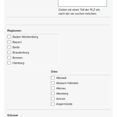
Geben sie einen Teil der PLZ ein,
nach der sie suchen möchten.
Regionen:
Baden-Württemberg
Bayern
Berlin
Brandenburg
Bremen
Hamburg
Hessen
Orte:
Kärtnen
Albstadt
Mecklenburg-Vorpommern
Alsbach-Hähnlein
Niedersachsen
Altenau
Nordrhein-Westfalen
Altenberg
Rheinland-Pfalz
Amrum
Saarland
Angermünde
Sachsen
Ansbach
Sachsen-Anhalt
Arendsee
Glossar
Schleswig-Holstein