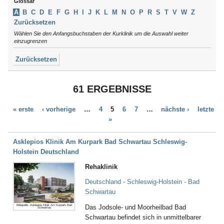
Glossar
Schleswig-Holstein
Argenbühl
Thüringen
A
B
C
D
E
F
G
H
I
J
K
L
M
N
O
P
R
S
T
V
W
Z
Aschau / Chiemgau
Tirol
Zurücksetzen
Auerbach
Wählen Sie den Anfangsbuchstaben der Kurklinik um die Auswahl weiter
Augsburg
einzugrenzen
Aukrug
Zurücksetzen
Aulendorf
Bad Abbach
Bad Aibling
61 ERGEBNISSE
Bad Arolsen
Bad Bayersoien
« erste
‹ vorherige
…
4
5
6
7
…
nächste ›
letzte
Bad Bellingen
»
Bad Belzig
Bad Bentheim
Bad Bergzabern
Asklepios Klinik Am Kurpark Bad Schwartau Schleswig-
Bad Berka
Holstein Deutschland
Bad Berleburg
Rehaklinik
Bad Bertrich
Bad Bevensen
Deutschland - Schleswig-Holstein - Bad
Bad Birnbach
Schwartau
Bad Blankenburg
Bildquelle: Asklepios Klinik Am Kurpark Bad
Das Jodsole- und Moorheilbad Bad
Schwartau
Bad Bocklet
Schwartau befindet sich in unmittelbarer
Bad Bodenteich