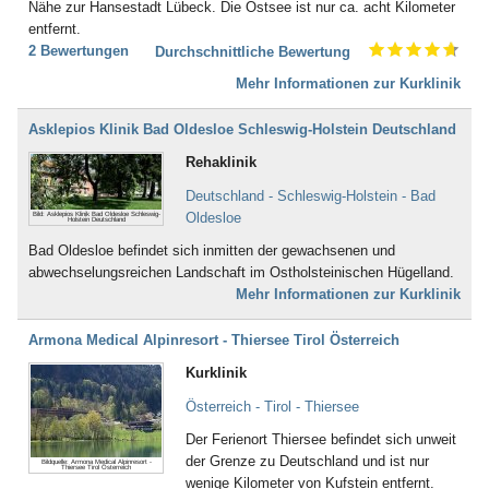
Nähe zur Hansestadt Lübeck. Die Ostsee ist nur ca. acht Kilometer
Bad Boll
entfernt.
Bad Brambach
2 Bewertungen
Durchschnittliche Bewertung
Bad Bramstedt
Bad Brückenau
Mehr Informationen zur Kurklinik
Bad Buchau
Bad Camberg
Asklepios Klinik Bad Oldesloe Schleswig-Holstein Deutschland
Bad Ditzenbach
Rehaklinik
Bad Doberan
Bad Driburg
Deutschland - Schleswig-Holstein - Bad
Bad Düben
Oldesloe
Bild: Asklepios Klinik Bad Oldesloe Schleswig-
Holstein Deutschland
Bad Dürkheim
Bad Oldesloe befindet sich inmitten der gewachsenen und
Bad Dürrheim
abwechselungsreichen Landschaft im Ostholsteinischen Hügelland.
Bad Eilsen
Mehr Informationen zur Kurklinik
Bad Elster
Bad Ems
Armona Medical Alpinresort - Thiersee Tirol Österreich
Bad Essen
Bad Fallingbostel
Kurklinik
Bad Feilnbach
Österreich - Tirol - Thiersee
Bad Frankenhausen
Bad Freienwalde
Der Ferienort Thiersee befindet sich unweit
Bad Füssing
der Grenze zu Deutschland und ist nur
Bildquelle: Armona Medical Alpinresort -
Thiersee Tirol Österreich
Bad Gandersheim
wenige Kilometer von Kufstein entfernt.