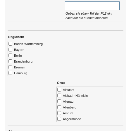
Geben sie einen Teil der PLZ ein,
nach der sie suchen möchten.
Regionen:
Baden-Württemberg
Bayern
Berlin
Brandenburg
Bremen
Hamburg
Hessen
Orte:
Kärtnen
Albstadt
Mecklenburg-Vorpommern
Alsbach-Hähnlein
Niedersachsen
Altenau
Nordrhein-Westfalen
Altenberg
Rheinland-Pfalz
Amrum
Saarland
Angermünde
Sachsen
Ansbach
Sachsen-Anhalt
Arendsee