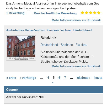
Bad Gögging
Das Armona Medical Alpinresort in Thiersee liegt oberhalb vom See
Bad Gottleuba
in idyllischer Lage auf einem sonnigen Hochplateau.
Bad Griesbach
1 Bewertung
Durchschnittliche Bewertung
Bad Grönenbach
Bad Harzburg
Mehr Informationen zur Kurklinik
Bad Heilbrunn
Bad Herrenalb
Ambulantes Reha-Zentrum Zwickau Sachsen Deutschland
Bad Hersfeld
Rehaklinik
Bad Hindelang-Oberjoch
Bad Homburg
Deutschland - Sachsen - Zwickau
Bad Iburg
Sie finden uns zwischen der M.-L.-
Bad Karlshafen
Kaiserstraße und der Max-Pechstein-
Bad Kissingen
Bild: Ambulantes Reha-Zentrum Zwickau
Sachsen Deutschland
Straße nahe der Zwickauer Mulde.
Bad Klosterlausnitz
Mehr Informationen zur Kurklinik
Bad Königshofen
Bad Kösen
Bad Kötzting
« erste
‹ vorherige
…
4
5
6
7
…
nächste ›
letzte
Bad Kreuznach
»
Bad Krozingen
Counter
Bad Langensalza
Bad Lausick
Anzahl der Kurkliniken:
900
Bad Lauterberg
Bad Liebenstein