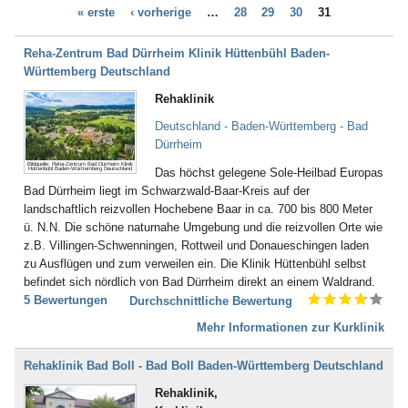
Dialyse (21)
« erste
‹ vorherige
…
28
29
30
31
Bad Bellingen
Down - Syndrom (4)
Bad Belzig
Drogenentzug (57)
Bad Bentheim
Reha-Zentrum Bad Dürrheim Klinik Hüttenbühl Baden-
Entwicklungsverzögerungen (58)
Bad Bergzabern
Württemberg Deutschland
Enuresis (17)
Bad Berka
Epilepsie (67)
Rehaklinik
Bad Berleburg
Ernährungsstörung /
Bad Bertrich
Deutschland - Baden-Württemberg - Bad
Essstörungen (251)
Bad Bevensen
Dürrheim
Erschöpfungszustände / Burn-
Bad Birnbach
Out (287)
Bildquelle: Reha-Zentrum Bad Dürrheim Klinik
Hüttenbühl Baden-Württemberg Deutschland
Das höchst gelegene Sole-Heilbad Europas
Bad Blankenburg
Frauenleiden (52)
Bad Dürrheim liegt im Schwarzwald-Baar-Kreis auf der
Bad Bocklet
Galle (28)
landschaftlich reizvollen Hochebene Baar in ca. 700 bis 800 Meter
Bad Bodenteich
Gefäßerkrankungen (140)
ü. N.N. Die schöne naturnahe Umgebung und die reizvollen Orte wie
Bad Boll
Gehör, Ohren (23)
z.B. Villingen-Schwenningen, Rottweil und Donaueschingen laden
Bad Brambach
Gewichtsreduzierung/
zu Ausflügen und zum verweilen ein. Die Klinik Hüttenbühl selbst
Bad Bramstedt
Übergewicht (155)
befindet sich nördlich von Bad Dürrheim direkt an einem Waldrand.
Bad Brückenau
Gicht (52)
5 Bewertungen
Durchschnittliche Bewertung
Bad Buchau
Gleichgewichtsstörungen (4)
Bad Camberg
Mehr Informationen zur Kurklinik
Guillain-Barré-Syndrom (55)
Bad Ditzenbach
Hauterkrankungen (152)
Bad Doberan
Herzerkrankungen (294)
Rehaklinik Bad Boll - Bad Boll Baden-Württemberg Deutschland
Bad Driburg
Hüfte (345)
Rehaklinik,
Bad Düben
Inkontinenz (43)