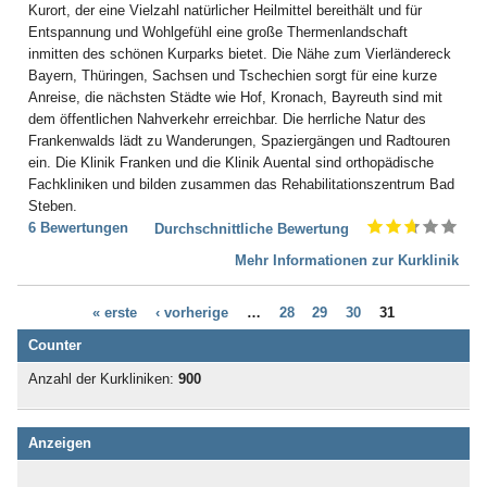
Nervensystem (253)
Kurort, der eine Vielzahl natürlicher Heilmittel bereithält und für
Bad Karlshafen
Neurodermitis (95)
Entspannung und Wohlgefühl eine große Thermenlandschaft
Bad Kissingen
Nieren- und Harnwege (70)
inmitten des schönen Kurparks bietet. Die Nähe zum Vierländereck
Bad Klosterlausnitz
Ödemerkrankungen (11)
Bayern, Thüringen, Sachsen und Tschechien sorgt für eine kurze
Bad Königshofen
Onkologie (120)
Anreise, die nächsten Städte wie Hof, Kronach, Bayreuth sind mit
Bad Kösen
Osteoporose (230)
dem öffentlichen Nahverkehr erreichbar. Die herrliche Natur des
Bad Kötzting
Parkinson (138)
Frankenwalds lädt zu Wanderungen, Spaziergängen und Radtouren
Bad Kreuznach
Persönlichkeitsstörungen (186)
ein. Die Klinik Franken und die Klinik Auental sind orthopädische
Bad Krozingen
Plastische Chirurgie (5)
Fachkliniken und bilden zusammen das Rehabilitationszentrum Bad
Bad Langensalza
Prävention (107)
Steben.
Bad Lausick
Prostata (52)
6 Bewertungen
Durchschnittliche Bewertung
Bad Lauterberg
Psychische Folgen durch
Bad Liebenstein
Mehr Informationen zur Kurklinik
Vergewaltigung oder Missbrauch (22)
Bad Liebenwerda
Psychische Folgen nach
Bad Lieben­zell
Gewalterfahrung (32)
« erste
‹ vorherige
…
28
29
30
31
Bad Lippspringe
Querschnittslähmung (61)
Counter
Bad Lobenstein
Raucherentwöhnung (66)
Bad Malente-Gremsmühlen
Restless-Legs-Syndrom (3)
Anzahl der Kurkliniken:
900
Bad Mergentheim
Rheuma (275)
Bad Münder
Rückenmarkserkrankung/-
Bad Münster am Stein -
verletzung (94)
Anzeigen
Ebernburg
Schädel-Hirn-Trauma (132)
Bad Münstereifel
Schilddrüse (40)