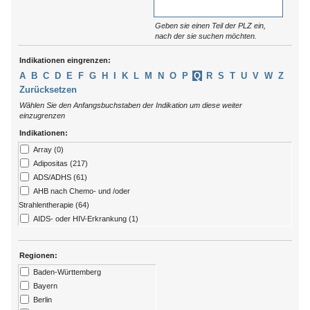
Geben sie einen Teil der PLZ ein,
nach der sie suchen möchten.
Indikationen eingrenzen:
A
B
C
D
E
F
G
H
I
K
L
M
N
O
P
Q
R
S
T
U
V
W
Z
Zurücksetzen
Wählen Sie den Anfangsbuchstaben der Indikation um diese weiter
einzugrenzen
Indikationen:
Array (0)
Adipositas (217)
ADS/ADHS (61)
AHB nach Chemo- und /oder
Strahlentherapie (64)
AIDS- oder HIV-Erkrankung (1)
Allergien (79)
ALS (7)
Regionen:
Alzheimer (13)
Baden-Württemberg
Amputation (176)
Bayern
Angststörungen (273)
Berlin
Arthritis (92)