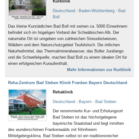
Kurklinik
Bad Dürkheim
Ischias (4)
Bad Dürrheim
Kind-Kuren (35)
Deutschland - Baden-Württemberg - Bad
Bad Eilsen
Kinderkrankheiten (4)
Boll
Bildquelle: Rehaklinik Bad Boll - Bad Boll
Baden-Württemberg Deutschland
Bad Elster
Knochenmark- und
Das kleine Kurstädtchen Bad Boll mit seinen ca. 5000 Einwohnern
Bad Ems
Stammzellspende (3)
befindet sich im hügeligen Vorland der Schwäbischen Alb. Der
Bad Essen
Koma / Wachkoma (8)
naturnahe Ort ist umgeben von zahlreichen Streuobstwiesen,
Bad Fallingbostel
Krebsnachsorge (137)
Wäldern und dem Naturschutzgebiet Teufelsloch. Die örtlichen
Bad Feilnbach
Kreislauferkrankungen (281)
Naturheilmittel, das Thermalmineralwasser, das Boller Jurafango
Bad Frankenhausen
Lebererkrankungen (48)
und die Schwefelquelle, machen Bad Boll zu einem idealen Ort für
Bad Freienwalde
Leukämie (30)
einen erfolgreichen Kuraufenthalt.
Bad Füssing
Lymphologie (6)
Mehr Informationen zur Kurklinik
Bad Gandersheim
Magen, Darm (117)
Bad Gögging
Männerleiden (30)
Reha-Zentrum Bad Steben Klinik Franken Bayern Deutschland
Bad Gottleuba
Migräne (137)
Bad Griesbach
Mobbing (58)
Rehaklinik
Bad Grönenbach
Morbus Bechterew (103)
Deutschland - Bayern - Bad Steben
Bad Harzburg
Müdigkeitssyndrom (7)
Bad Heilbrunn
Multiple Sklerose (128)
Der renommierte Kur- und Erholungsort
Bad Herrenalb
Nachbehandlung nach Operationen
Bad Steben ist das höchstgelegene
Bildquelle: Reha-Zentrum Bad Steben Klinik
Franken Bayern Deutschland - Deutschen
Bad Hersfeld
Rentenversicherung Bund
und Unfällen (483)
bayerische Staatsbad und liegt inmitten
Bad Hindelang-Oberjoch
Nebenhöhlen- und
des wunderschönen Frankenwalds mit föhnfreiem
Bad Homburg
Rachenkatarrhe (12)
Mittelgebirgsklima. Bad Steben selbst ist ein traditionsreicher
Bad Iburg