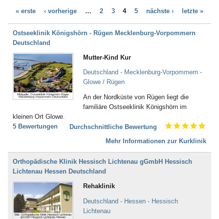
Bad Bayersoien
Dialyse (21)
« erste
‹ vorherige
…
2
3
4
5
nächste ›
letzte »
Bad Bellingen
Down - Syndrom (4)
Bad Belzig
Drogenentzug (57)
Bad Bentheim
Ostseeklinik Königshörn - Rügen Mecklenburg-Vorpommern
Entwicklungsverzögerungen (58)
Bad Bergzabern
Deutschland
Enuresis (17)
Bad Berka
Epilepsie (67)
Mutter-Kind Kur
Bad Berleburg
Ernährungsstörung /
Bad Bertrich
Deutschland - Mecklenburg-Vorpommern -
Essstörungen (251)
Bad Bevensen
Glowe / Rügen
Erschöpfungszustände / Burn-
Bad Birnbach
Out (287)
Bildquelle: Ostseeklinik Königshörn Rügen
An der Nordküste von Rügen liegt die
Mecklenburg-Vorpommern Deutschland
Bad Blankenburg
Frauenleiden (52)
familiäre Ostseeklinik Königshörn im
Bad Bocklet
Galle (28)
kleinen Ort Glowe.
Bad Bodenteich
Gefäßerkrankungen (140)
5 Bewertungen
Durchschnittliche Bewertung
Bad Boll
Gehör, Ohren (23)
Bad Brambach
Mehr Informationen zur Kurklinik
Gewichtsreduzierung/
Bad Bramstedt
Übergewicht (155)
Bad Brückenau
Gicht (52)
Orthopädische Klinik Hessisch Lichtenau gGmbH Hessisch
Bad Buchau
Gleichgewichtsstörungen (4)
Lichtenau Hessen Deutschland
Bad Camberg
Guillain-Barré-Syndrom (55)
Rehaklinik
Bad Ditzenbach
Hauterkrankungen (152)
Bad Doberan
Herzerkrankungen (294)
Deutschland - Hessen - Hessisch
Bad Driburg
Hüfte (345)
Lichtenau
Bild: Orthopädische Klinik Hessisch Lichtenau
Bad Düben
gGmbH Hessisch Lichtenau Hessen