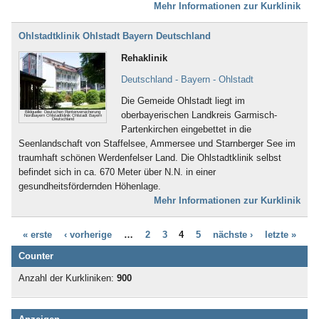
Bad Iburg
Mehr Informationen zur Kurklinik
Nervensystem (253)
Bad Karlshafen
Neurodermitis (95)
Bad Kissingen
Ohlstadtklinik Ohlstadt Bayern Deutschland
Nieren- und Harnwege (70)
Bad Klosterlausnitz
Ödemerkrankungen (11)
Rehaklinik
Bad Königshofen
Onkologie (120)
Bad Kösen
Deutschland - Bayern - Ohlstadt
Osteoporose (230)
Bad Kötzting
Parkinson (138)
Die Gemeide Ohlstadt liegt im
Bad Kreuznach
Persönlichkeitsstörungen (186)
Bildquelle: Deutschen Rentenversicherung
oberbayerischen Landkreis Garmisch-
Nordbayern Ohlstadtklinik Ohlstadt Bayern
Bad Krozingen
Deutschland
Plastische Chirurgie (5)
Partenkirchen eingebettet in die
Bad Langensalza
Prävention (107)
Seenlandschaft von Staffelsee, Ammersee und Starnberger See im
Bad Lausick
Prostata (52)
traumhaft schönen Werdenfelser Land. Die Ohlstadtklinik selbst
Bad Lauterberg
Psychische Folgen durch
befindet sich in ca. 670 Meter über N.N. in einer
Bad Liebenstein
Vergewaltigung oder Missbrauch (22)
gesundheitsfördernden Höhenlage.
Bad Liebenwerda
Psychische Folgen nach
Mehr Informationen zur Kurklinik
Bad Lieben­zell
Gewalterfahrung (32)
Bad Lippspringe
Querschnittslähmung (61)
Bad Lobenstein
« erste
‹ vorherige
…
2
3
4
5
nächste ›
letzte »
Raucherentwöhnung (66)
Bad Malente-Gremsmühlen
Restless-Legs-Syndrom (3)
Counter
Bad Mergentheim
Rheuma (275)
Bad Münder
Anzahl der Kurkliniken:
900
Rückenmarkserkrankung/-
Bad Münster am Stein -
verletzung (94)
Ebernburg
Schädel-Hirn-Trauma (132)
Bad Münstereifel