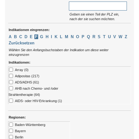
Geben sie einen Teil der PLZ ein,
nach der sie suchen möchten.
Indikationen eingrenzen:
A
B
C
D
E
F
G
H
I
K
L
M
N
O
P
Q
R
S
T
U
V
W
Z
Zurücksetzen
Wählen Sie den Anfangsbuchstaben der Indikation um diese weiter
einzugrenzen
Indikationen:
Array (0)
Adipositas (217)
ADS/ADHS (61)
AHB nach Chemo- und /oder
Strahlentherapie (64)
AIDS- oder HIV-Erkrankung (1)
Allergien (79)
ALS (7)
Regionen:
Alzheimer (13)
Baden-Württemberg
Amputation (176)
Bayern
Angststörungen (273)
Berlin
Arthritis (92)