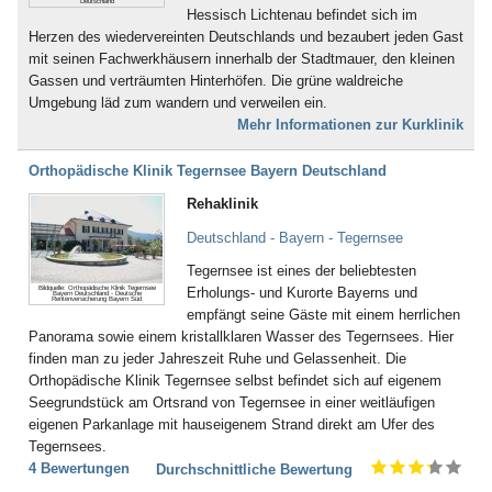
Inkontinenz (43)
Deutschland
Hessisch Lichtenau befindet sich im
Bad Dürkheim
Ischias (4)
Herzen des wiedervereinten Deutschlands und bezaubert jeden Gast
Bad Dürrheim
Kind-Kuren (35)
mit seinen Fachwerkhäusern innerhalb der Stadtmauer, den kleinen
Bad Eilsen
Kinderkrankheiten (4)
Gassen und verträumten Hinterhöfen. Die grüne waldreiche
Bad Elster
Knochenmark- und
Umgebung läd zum wandern und verweilen ein.
Bad Ems
Stammzellspende (3)
Mehr Informationen zur Kurklinik
Bad Essen
Koma / Wachkoma (8)
Bad Fallingbostel
Krebsnachsorge (137)
Orthopädische Klinik Tegernsee Bayern Deutschland
Bad Feilnbach
Kreislauferkrankungen (281)
Bad Frankenhausen
Lebererkrankungen (48)
Rehaklinik
Bad Freienwalde
Leukämie (30)
Deutschland - Bayern - Tegernsee
Bad Füssing
Lymphologie (6)
Bad Gandersheim
Magen, Darm (117)
Tegernsee ist eines der beliebtesten
Bad Gögging
Männerleiden (30)
Bildquelle: Orthopädische Klinik Tegernsee
Erholungs- und Kurorte Bayerns und
Bayern Deutschland - Deutsche
Rentenversicherung Bayern Süd
Bad Gottleuba
Migräne (137)
empfängt seine Gäste mit einem herrlichen
Bad Griesbach
Mobbing (58)
Panorama sowie einem kristallklaren Wasser des Tegernsees. Hier
Bad Grönenbach
Morbus Bechterew (103)
finden man zu jeder Jahreszeit Ruhe und Gelassenheit. Die
Bad Harzburg
Müdigkeitssyndrom (7)
Orthopädische Klinik Tegernsee selbst befindet sich auf eigenem
Bad Heilbrunn
Multiple Sklerose (128)
Seegrundstück am Ortsrand von Tegernsee in einer weitläufigen
Bad Herrenalb
Nachbehandlung nach Operationen
eigenen Parkanlage mit hauseigenem Strand direkt am Ufer des
Bad Hersfeld
und Unfällen (483)
Tegernsees.
Bad Hindelang-Oberjoch
Nebenhöhlen- und
4 Bewertungen
Durchschnittliche Bewertung
Bad Homburg
Rachenkatarrhe (12)