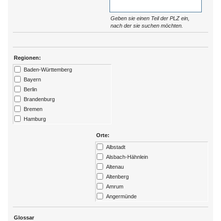
Geben sie einen Teil der PLZ ein,
nach der sie suchen möchten.
Regionen:
Baden-Württemberg
Bayern
Berlin
Brandenburg
Bremen
Hamburg
Hessen
Orte:
Kärtnen
Albstadt
Mecklenburg-Vorpommern
Alsbach-Hähnlein
Niedersachsen
Altenau
Nordrhein-Westfalen
Altenberg
Rheinland-Pfalz
Amrum
Saarland
Angermünde
Sachsen
Ansbach
Sachsen-Anhalt
Arendsee
Glossar
Schleswig-Holstein