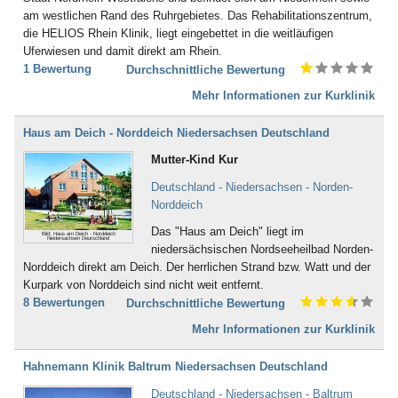
Bad Boll
am westlichen Rand des Ruhrgebietes. Das Rehabilitationszentrum,
Bad Brambach
die HELIOS Rhein Klinik, liegt eingebettet in die weitläufigen
Bad Bramstedt
Uferwiesen und damit direkt am Rhein.
Bad Brückenau
1 Bewertung
Durchschnittliche Bewertung
Bad Buchau
Bad Camberg
Mehr Informationen zur Kurklinik
Bad Ditzenbach
Bad Doberan
Haus am Deich - Norddeich Niedersachsen Deutschland
Bad Driburg
Mutter-Kind Kur
Bad Düben
Bad Dürkheim
Deutschland - Niedersachsen - Norden-
Bad Dürrheim
Norddeich
Bad Eilsen
Das "Haus am Deich" liegt im
Bad Elster
Bild: Haus am Deich - Norddeich
Niedersachsen Deutschland
niedersächsischen Nordseeheilbad Norden-
Bad Ems
Norddeich direkt am Deich. Der herrlichen Strand bzw. Watt und der
Bad Essen
Kurpark von Norddeich sind nicht weit entfernt.
Bad Fallingbostel
8 Bewertungen
Durchschnittliche Bewertung
Bad Feilnbach
Bad Frankenhausen
Mehr Informationen zur Kurklinik
Bad Freienwalde
Bad Füssing
Hahnemann Klinik Baltrum Niedersachsen Deutschland
Bad Gandersheim
Deutschland - Niedersachsen - Baltrum
Bad Gögging