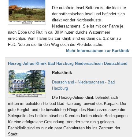
Bad Gottleuba
Die autofreie Insel Baltrum ist die kleinste
Bad Griesbach
der ostfriesischen Insel und befindet sich
Bad Grönenbach
direkt vor der Nordseeküste
Bild: Hahnemann Klinik Baltrum Niedersachsen
Bad Harzburg
Deutschland
Niedersachsens. Sie ist mit der Fähre je
Bad Heilbrunn
nach Ebbe und Flut in ca. 30 Minuten durchs Wattenmeer
Bad Herrenalb
erreichbar. Vom Hafen bis zur Klinik sind es dann ca. 1,2 km zu
Bad Hersfeld
Fuß. Nutzen sie für den Weg doch die Pferdekutsche.
Bad Hindelang-Oberjoch
Mehr Informationen zur Kurklinik
Bad Homburg
Bad Iburg
Herzog-Julius-Klinik Bad Harzburg Niedersachsen Deutschland
Bad Karlshafen
Bad Kissingen
Rehaklinik
Bad Klosterlausnitz
Deutschland - Niedersachsen - Bad
Bad Königshofen
Harzburg
Bad Kösen
Bild: Herzog-Julius-Klinik Bad Harzburg
Bad Kötzting
Niedersachsen Deutschland
Die Herzog-Julius-Klinik befindet sich
Bad Kreuznach
mitten im beliebten Heilbad Bad Harzburg, unweit des Kurpark. Die
Bad Krozingen
gute Bergluft und die bewaldeten Hänge des Nordharzes sowie die
Bad Langensalza
Solequelle des heilklimatischen Kurortes bieten ideale Bedingungen
Bad Lausick
für eine erfolgreiche Gesundung. Von der sehr ruhig gelegen
Bad Lauterberg
Fachklinik sind es nur ein paar Gehminuten bis ins Zentrum der
Bad Liebenstein
Stadt.