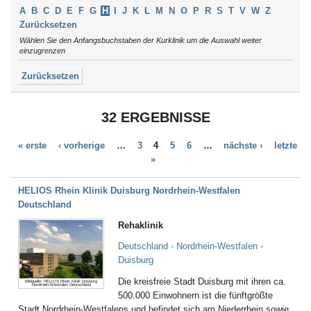
Argenbühl
Thüringen
A
B
C
D
E
F
G
H
I
J
K
L
M
N
O
P
R
S
T
V
W
Z
Aschau / Chiemgau
Tirol
Zurücksetzen
Auerbach
Wählen Sie den Anfangsbuchstaben der Kurklinik um die Auswahl weiter
Augsburg
einzugrenzen
Aukrug
Zurücksetzen
Aulendorf
Bad Abbach
Bad Aibling
32 ERGEBNISSE
Bad Arolsen
Bad Bayersoien
« erste
‹ vorherige
…
3
4
5
6
…
nächste ›
letzte
Bad Bellingen
»
Bad Belzig
Bad Bentheim
Bad Bergzabern
HELIOS Rhein Klinik Duisburg Nordrhein-Westfalen
Bad Berka
Deutschland
Bad Berleburg
Rehaklinik
Bad Bertrich
Bad Bevensen
Deutschland - Nordrhein-Westfalen -
Bad Birnbach
Duisburg
Bad Blankenburg
Die kreisfreie Stadt Duisburg mit ihren ca.
Bildquelle: HELIOS Rhein Klinik Duisburg
Bad Bocklet
Nordrhein-Westfalen Deutschland
500.000 Einwohnern ist die fünftgrößte
Bad Bodenteich
Stadt Nordrhein-Westfalens und befindet sich am Niederrhein sowie