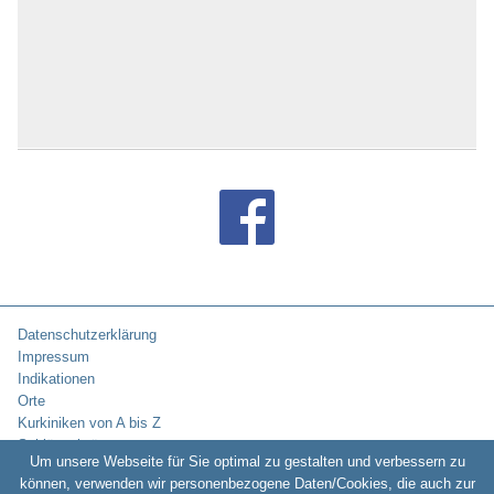
Bad Tölz
Bad Überkingen
Bad Urach
Bad Waldsee
Bad Wiessee
Bad Wildbad
Bad Wildungen
Bad Wilsnack
Bad Wimpfen
Bad Windsheim
Bad Wörishofen
Bad Wünnenberg
Bad Wurzach
Bad Zwesten
Bad Zwischenahn
Datenschutzerklärung
Baden-Baden
Impressum
Badenweiler
Indikationen
Baiersbronn
Orte
Balingen
Kurkiniken von A bis Z
Baltrum
Schlüsselwörter
Barby / Elbe
Um unsere Webseite für Sie optimal zu gestalten und verbessern zu
Bassenheim
können, verwenden wir personenbezogene Daten/Cookies, die auch zur