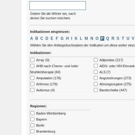
Geben Sie die Wörter ein, nach
denen Sie suchen möchten.
Indikationen eingrenzen:
A
B
C
D
E
F
G
H
I
K
L
M
N
O
P
Q
R
S
T
U
V
Wählen Sie den Anfangsbuchstaben der Indikation um diese weiter ein
Indikationen:
Array (0)
Adipositas (217)
AHB nach Chemo- und /oder
AIDS- oder HIV-Erkrank
Strahlentherapie (64)
ALS (7)
Amputation (176)
Angststörungen (273)
Arthrose (179)
Atmungsorgane (275)
Autismus (4)
Bandscheibe (447)
Behinderte Personen (27)
Bewegungsapparat, Gel
Blinde und sehbehinderte
Bluterkrankungen (26)
Regionen:
Menschen (2)
Blutunterdruck / Niedrig
Baden-Württemberg
Blutdruck (2)
Bayern
Bulimie / Magersucht (49)
Chronische Schmerzen 
Berlin
Depression (315)
Diabetes (229)
Brandenburg
Down - Syndrom (4)
Drogenentzug (57)