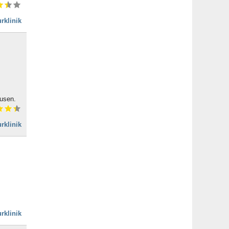
rklinik
ausen.
rklinik
rklinik