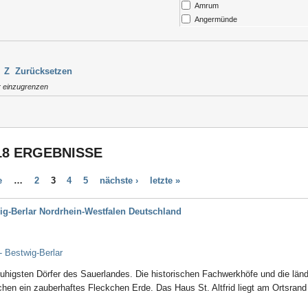
Amrum
Ernährungsstörung /
Angermünde
Essstörungen (251)
Ansbach
Galle (28)
Arendsee
0)
Gehör, Ohren (23)
Argenbühl
Gleichgewichtsstörungen (4)
Z
Zurücksetzen
Aschau / Chiemgau
(55)
Hauterkrankungen (152)
r einzugrenzen
Auerbach
Inkontinenz (43)
Augsburg
Kinderkrankheiten (4)
Aukrug
Krebsnachsorge (137)
Aulendorf
(281)
Lebererkrankungen (48)
Bad Abbach
Magen, Darm (117)
18 ERGEBNISSE
Bad Aibling
Mobbing (58)
Bad Arolsen
Multiple Sklerose (128)
e
…
2
3
4
5
nächste ›
letzte »
Bad Bayersoien
Nervensystem (253)
Bad Bellingen
Neurodermitis (95)
ig-Berlar Nordrhein-Westfalen Deutschland
Bad Belzig
)
Onkologie (120)
Bad Bentheim
Persönlichkeitsstörungen (186)
Bad Bergzabern
Prostata (52)
- Bestwig-Berlar
Bad Berka
h
Querschnittslähmung (61)
Bad Berleburg
Raucherentwöhnung (66)
ruhigsten Dörfer des Sauerlandes. Die historischen Fachwerkhöfe und die länd
Bad Bertrich
Rückenmarkserkrankung/-
hen ein zauberhaftes Fleckchen Erde. Das Haus St. Altfrid liegt am Ortsrand
Bad Bevensen
verletzung (94)