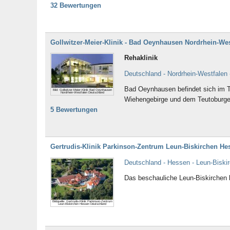
Schädel-Hirn-Trauma (132)
Schilddrüse (40)
32 Bewertungen
Schlafstörungen (124)
Schlaganfall (170)
Schwangerschaftsbegleitung (7)
Schwindelerkrankungen
Spastik (13)
Speiseröhre (9)
Gollwitzer-Meier-Klinik - Bad Oeynhausen Nordrhein-We
Sprachstörungen (81)
Stimm- und
Spracherkrankungen (62)
Rehaklinik
Suchtentwöhnung (89)
Suizidgefährdung (10)
Deutschland - Nordrhein-Westfale
Tinnitus (46)
Tourette-Syndrom (2)
Tumorerkrankungen (183)
Unerfüllter Kinderwunsc
Bad Oeynhausen befindet sich im T
Bild: Gollwitzer-Meier-Klinik Bad Oeynhausen
Nordrhein-Westfalen Deutschland
Verbrennungen (2)
Verhaltensstörungen (2
Wiehengebirge und dem Teutoburger
Zähne (1)
Zwangsstörungen (185)
5 Bewertungen
Gertrudis-Klinik Parkinson-Zentrum Leun-Biskirchen H
Deutschland - Hessen - Leun-Biski
Das beschauliche Leun-Biskirchen b
Bildquelle: Gertrudis-Klinik Parkinson-Zentrum
Leun-Biskirchen Hessen Deutschland