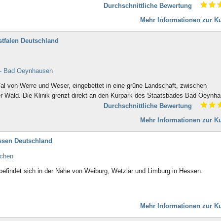
Bad Birnbach
Schizophrene Störungen (2)
Durchschnittliche Bewertung
Bad Blankenburg
Schluckstörungen (51)
Mehr Informationen zur Ku
Bad Bocklet
 (24)
Sexuelle Funktionsstörungen (25)
Bad Bodenteich
Sportmedizin (127)
Bad Boll
stfalen Deutschland
Stoffwechsel- und
Bad Brambach
Verdauungstörung (283)
Bad Bramstedt
Taubheit (4)
Bad Brückenau
n - Bad Oeynhausen
Trauerbewältigung (71)
Bad Buchau
h (3)
Untergewicht (22)
al von Werre und Weser, eingebettet in eine grüne Landschaft, zwischen
Bad Camberg
77)
Wirbelsäule (510)
 Wald. Die Klinik grenzt direkt an den Kurpark des Staatsbades Bad Oeynh
Bad Ditzenbach
Durchschnittliche Bewertung
Bad Doberan
Bad Driburg
Mehr Informationen zur Ku
Bad Düben
Bad Dürkheim
essen Deutschland
Bad Dürrheim
rchen
Bad Eilsen
Bad Elster
efindet sich in der Nähe von Weiburg, Wetzlar und Limburg in Hessen.
Bad Ems
Bad Essen
Bad Fallingbostel
Mehr Informationen zur Ku
Bad Feilnbach
Bad Frankenhausen