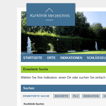
STARTSEITE
ORTE
INDIKATIONEN
SCHLÜSSEL
Erweiterte Suche
Wählen Sie Ihre Indikation, einen Ort oder suchen Sie einfach
Suchen
ERWEITERTE SUCHE
BEGRIFFE
PLZ
INDIKATION
O
Kurklinik-Suche: