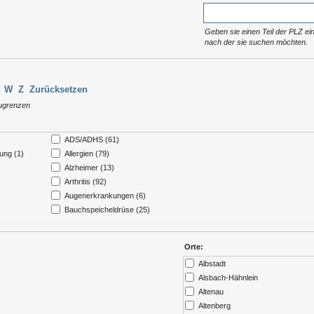
Geben sie einen Teil der PLZ ein
nach der sie suchen möchten.
W
Z
Zurücksetzen
zugrenzen
ADS/ADHS (61)
ung (1)
Allergien (79)
Alzheimer (13)
Arthritis (92)
Augenerkrankungen (6)
Bauchspeicheldrüse (25)
enke (581)
Blase (23)
Bluthochdruck (115)
Orte:
er
Borreliose (1)
Albstadt
Brandverletzungen (6)
Alsbach-Hähnlein
(300)
Demenzerkrankung (28)
Altenau
Dialyse (21)
Altenberg
Entwicklungsverzögerungen (58)