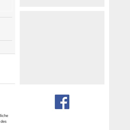
liche
 des