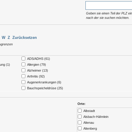
Geben sie einen Teil der PLZ ein
nach der sie suchen möchten.
W
Z
Zurücksetzen
zugrenzen
ADS/ADHS (61)
ung (1)
Allergien (79)
Alzheimer (13)
Arthritis (92)
Augenerkrankungen (6)
Bauchspeicheldrüse (25)
enke (581)
Blase (23)
Bluthochdruck (115)
Orte:
er
Borreliose (1)
Albstadt
Brandverletzungen (6)
Alsbach-Hähnlein
(300)
Demenzerkrankung (28)
Altenau
Dialyse (21)
Altenberg
Entwicklungsverzögerungen (58)