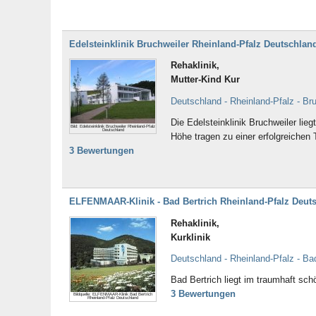
Schädel-Hirn-Trauma (132)
Schilddrüse (40)
Schlafstörungen (124)
Schlaganfall (170)
Schwangerschaftsbegleitung (7)
Schwindelerkrankungen
Edelsteinklinik Bruchweiler Rheinland-Pfalz Deutschlan
Spastik (13)
Speiseröhre (9)
Sprachstörungen (81)
Stimm- und
Rehaklinik,
Spracherkrankungen (62)
Mutter-Kind Kur
Suchtentwöhnung (89)
Suizidgefährdung (10)
Deutschland - Rheinland-Pfalz - Br
Tinnitus (46)
Tourette-Syndrom (2)
Tumorerkrankungen (183)
Unerfüllter Kinderwunsc
Die Edelsteinklinik Bruchweiler li
Bild: Edelsteinklinik Bruchweiler Rheinland-Pfalz
Verbrennungen (2)
Verhaltensstörungen (2
Deutschland
Höhe tragen zu einer erfolgreichen 
Zähne (1)
Zwangsstörungen (185)
3 Bewertungen
ELFENMAAR-Klinik - Bad Bertrich Rheinland-Pfalz Deut
Rehaklinik,
Kurklinik
Deutschland - Rheinland-Pfalz - Ba
Bad Bertrich liegt im traumhaft sc
3 Bewertungen
Bildquelle: ELFENMAAR-Klinik Bad Bertrich
Rheinland-Pfalz Deutschland