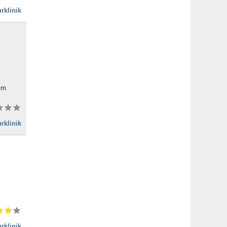
rklinik
0 m
rklinik
rklinik