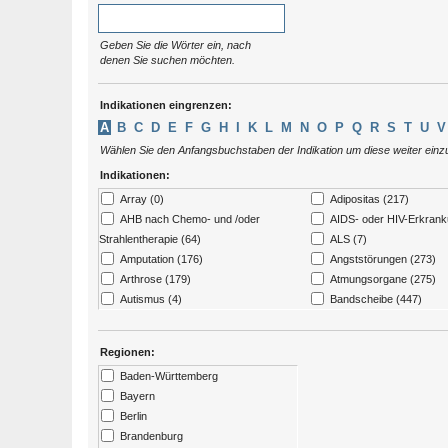
Geben Sie die Wörter ein, nach
denen Sie suchen möchten.
Indikationen eingrenzen:
A
B
C
D
E
F
G
H
I
K
L
M
N
O
P
Q
R
S
T
U
V
Wählen Sie den Anfangsbuchstaben der Indikation um diese weiter ein
Indikationen:
Array (0)
Adipositas (217)
AHB nach Chemo- und /oder
AIDS- oder HIV-Erkrank
Strahlentherapie (64)
ALS (7)
Amputation (176)
Angststörungen (273)
Arthrose (179)
Atmungsorgane (275)
Autismus (4)
Bandscheibe (447)
Behinderte Personen (27)
Bewegungsapparat, Gel
Blinde und sehbehinderte
Bluterkrankungen (26)
Regionen:
Menschen (2)
Blutunterdruck / Niedrig
Baden-Württemberg
Blutdruck (2)
Bayern
Bulimie / Magersucht (49)
Chronische Schmerzen 
Berlin
Depression (315)
Diabetes (229)
Brandenburg
Down - Syndrom (4)
Drogenentzug (57)