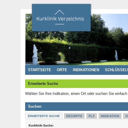
STARTSEITE
ORTE
INDIKATIONEN
SCHLÜSSEL
Erweiterte Suche
Wählen Sie Ihre Indikation, einen Ort oder suchen Sie einfach
Suchen
ERWEITERTE SUCHE
BEGRIFFE
PLZ
INDIKATION
O
Kurklinik-Suche: