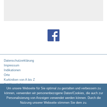
Bad Tölz
Bad Überkingen
Bad Urach
Bad Waldsee
Bad Wiessee
Bad Wildbad
Bad Wildungen
Bad Wilsnack
Bad Wimpfen
Bad Windsheim
Bad Wörishofen
Bad Wünnenberg
Datenschutzerklärung
Bad Wurzach
Impressum
Bad Zwesten
Indikationen
Bad Zwischenahn
Orte
Baden-Baden
Kurkiniken von A bis Z
Badenweiler
Schlüsselwörter
Baiersbronn
Um unsere Webseite für Sie optimal zu gestalten und verbessern zu
Balingen
können, verwenden wir personenbezogene Daten/Cookies, die auch zur
Baltrum
Personalisierung von Anzeigen verwendet werden können. Durch die
Copyright © 2010-2026:
Kurklinikverzeichnis.de -
Rehakliniken und
Barby / Elbe
Nutzung unserer Webseite stimmen Sie dem zu.
Kurkliniken in Deutschland
Bassenheim