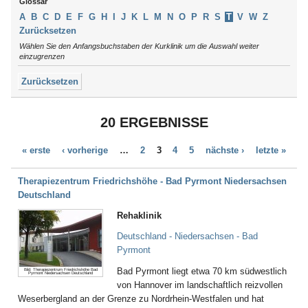
Glossar
Schleswig-Holstein
Argenbühl
Thüringen
A
B
C
D
E
F
G
H
I
J
K
L
M
N
O
P
R
S
T
V
W
Z
Aschau / Chiemgau
Tirol
Zurücksetzen
Auerbach
Wählen Sie den Anfangsbuchstaben der Kurklinik um die Auswahl weiter
Augsburg
einzugrenzen
Aukrug
Zurücksetzen
Aulendorf
Bad Abbach
Bad Aibling
20 ERGEBNISSE
Bad Arolsen
Bad Bayersoien
« erste
‹ vorherige
…
2
3
4
5
nächste ›
letzte »
Bad Bellingen
Bad Belzig
Bad Bentheim
Therapiezentrum Friedrichshöhe - Bad Pyrmont Niedersachsen
Bad Bergzabern
Deutschland
Bad Berka
Rehaklinik
Bad Berleburg
Bad Bertrich
Deutschland - Niedersachsen - Bad
Bad Bevensen
Pyrmont
Bad Birnbach
Bad Pyrmont liegt etwa 70 km südwestlich
Bild: Therapiezentrum Friedrichshöhe Bad
Bad Blankenburg
Pyrmont Niedersachsen Deutschland
von Hannover im landschaftlich reizvollen
Bad Bocklet
Weserbergland an der Grenze zu Nordrhein-Westfalen und hat
Bad Bodenteich