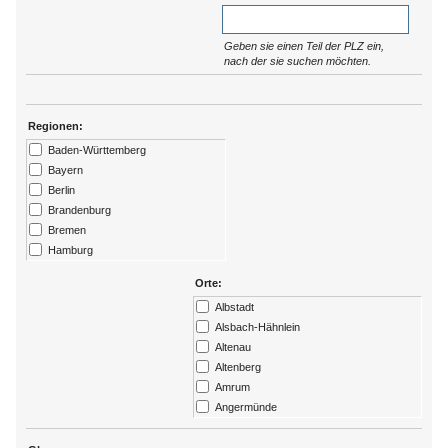
Geben sie einen Teil der PLZ ein,
nach der sie suchen möchten.
Regionen:
Baden-Württemberg
Bayern
Berlin
Brandenburg
Bremen
Hamburg
Hessen
Orte:
Kärtnen
Albstadt
Mecklenburg-Vorpommern
Alsbach-Hähnlein
Niedersachsen
Altenau
Nordrhein-Westfalen
Altenberg
Rheinland-Pfalz
Amrum
Saarland
Angermünde
Sachsen
Ansbach
Sachsen-Anhalt
Arendsee