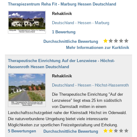
Bad Gögging
Therapiezentrum Reha Fit - Marburg Hessen Deutschland
Bad Gottleuba
Rehaklinik
Bad Griesbach
Bad Grönenbach
Deutschland - Hessen - Marburg
Bad Harzburg
Bildquelle: Therapiezentrum Reha Fit Marburg
Bad Heilbrunn
1 Bewertung
Hessen Deutschland
Bad Herrenalb
Durchschnittliche Bewertung
Bad Hersfeld
Mehr Informationen zur Kurklinik
Bad Hindelang-Oberjoch
Bad Homburg
Therapeutische Einrichtung Auf der Lenzwiese - Höchst-
Bad Iburg
Hassenroth Hessen Deutschland
Bad Karlshafen
Bad Kissingen
Rehaklinik
Bad Klosterlausnitz
Deutschland - Hessen - Höchst-Hassenroth
Bad Königshofen
Bad Kösen
Die Therapeutische Einrichtung "Auf der
Bad Kötzting
Lenzwiese" liegt etwa 25 km südöstlich
Bild: Therapeutische Einrichtung Auf der
Lenzwiese - Höchst-Hassenroth Hessen
Bad Kreuznach
Deutschland
von Darmstadt mitten in einem
Bad Krozingen
Landschaftsschutzgebiet nahe der Kleinstadt Höchst im Odenwald.
Bad Langensalza
Die naturverbundene Umgebung bietet viele interessante
Bad Lausick
Möglichkeiten zur sportlichen Freizeitgestaltung und Erholung.
Bad Lauterberg
5 Bewertungen
Durchschnittliche Bewertung
Bad Liebenstein