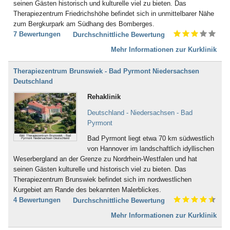
seinen Gästen historisch und kulturelle viel zu bieten. Das
Bad Boll
Therapiezentrum Friedrichshöhe befindet sich in unmittelbarer Nähe
Bad Brambach
zum Bergkurpark am Südhang des Bomberges.
Bad Bramstedt
7 Bewertungen
Durchschnittliche Bewertung
Bad Brückenau
Bad Buchau
Mehr Informationen zur Kurklinik
Bad Camberg
Bad Ditzenbach
Therapiezentrum Brunswiek - Bad Pyrmont Niedersachsen
Bad Doberan
Deutschland
Bad Driburg
Rehaklinik
Bad Düben
Bad Dürkheim
Deutschland - Niedersachsen - Bad
Bad Dürrheim
Pyrmont
Bad Eilsen
Bild: Therapiezentrum Brunswiek - Bad
Bad Pyrmont liegt etwa 70 km südwestlich
Bad Elster
Pyrmont Niedersachsen Deutschland
von Hannover im landschaftlich idyllischen
Bad Ems
Weserbergland an der Grenze zu Nordrhein-Westfalen und hat
Bad Essen
seinen Gästen kulturelle und historisch viel zu bieten. Das
Bad Fallingbostel
Therapiezentrum Brunswiek befindet sich im nordwestlichen
Bad Feilnbach
Kurgebiet am Rande des bekannten Malerblickes.
Bad Frankenhausen
4 Bewertungen
Durchschnittliche Bewertung
Bad Freienwalde
Bad Füssing
Mehr Informationen zur Kurklinik
Bad Gandersheim