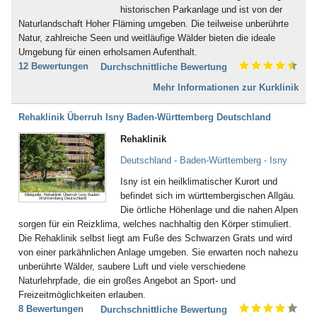
Inkontinenz (43)
historischen Parkanlage und ist von der
Bad Dürkheim
Ischias (4)
Naturlandschaft Hoher Fläming umgeben. Die teilweise unberührte
Bad Dürrheim
Kind-Kuren (35)
Natur, zahlreiche Seen und weitläufige Wälder bieten die ideale
Bad Eilsen
Kinderkrankheiten (4)
Umgebung für einen erholsamen Aufenthalt.
Bad Elster
Knochenmark- und
12 Bewertungen
Durchschnittliche Bewertung
Bad Ems
Stammzellspende (3)
Bad Essen
Koma / Wachkoma (8)
Mehr Informationen zur Kurklinik
Bad Fallingbostel
Krebsnachsorge (137)
Bad Feilnbach
Kreislauferkrankungen (281)
Rehaklinik Überruh Isny Baden-Württemberg Deutschland
Bad Frankenhausen
Lebererkrankungen (48)
Rehaklinik
Bad Freienwalde
Leukämie (30)
Bad Füssing
Lymphologie (6)
Deutschland - Baden-Württemberg - Isny
Bad Gandersheim
Magen, Darm (117)
Bad Gögging
Isny ist ein heilklimatischer Kurort und
Männerleiden (30)
Bad Gottleuba
befindet sich im württembergischen Allgäu.
Bildquelle: Rehaklinik Überruh Isny Baden-
Migräne (137)
Württemberg Deutschland
Bad Griesbach
Die örtliche Höhenlage und die nahen Alpen
Mobbing (58)
Bad Grönenbach
sorgen für ein Reizklima, welches nachhaltig den Körper stimuliert.
Morbus Bechterew (103)
Bad Harzburg
Die Rehaklinik selbst liegt am Fuße des Schwarzen Grats und wird
Müdigkeitssyndrom (7)
Bad Heilbrunn
von einer parkähnlichen Anlage umgeben. Sie erwarten noch nahezu
Multiple Sklerose (128)
Bad Herrenalb
unberührte Wälder, saubere Luft und viele verschiedene
Nachbehandlung nach Operationen
Bad Hersfeld
Naturlehrpfade, die ein großes Angebot an Sport- und
und Unfällen (483)
Bad Hindelang-Oberjoch
Freizeitmöglichkeiten erlauben.
Nebenhöhlen- und
Bad Homburg
8 Bewertungen
Durchschnittliche Bewertung
Rachenkatarrhe (12)