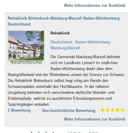
Bad Iburg
Nervensystem (253)
Mehr Informationen zur Kurklinik
Bad Karlshafen
Neurodermitis (95)
Bad Kissingen
Nieren- und Harnwege (70)
Rehaklinik Birkenbuck Malsburg-Marzell Baden-Württemberg
Bad Klosterlausnitz
Ödemerkrankungen (11)
Deutschland
Bad Königshofen
Onkologie (120)
Bad Kösen
Rehaklinik
Osteoporose (230)
Bad Kötzting
Parkinson (138)
Deutschland - Baden-Württemberg -
Bad Kreuznach
Persönlichkeitsstörungen (186)
Malsburg-Marzell
Bad Krozingen
Plastische Chirurgie (5)
Bad Langensalza
Die Gemeinde Malsburg-Marzell befindet
Prävention (107)
Bad Lausick
Bildquelle: Rehaklinik Birkenbuck Malsburg-
sich im Landkreis Lörrach im südlichen
Prostata (52)
Marzell Baden-Württemberg Deutschland
Bad Lauterberg
Baden-Württemberg direkt über dem
Psychische Folgen durch
Bad Liebenstein
Markgräflerland und der Rheinebene unweit der Grenze zur Schweiz.
Vergewaltigung oder Missbrauch (22)
Bad Liebenwerda
Die Rehaklinik Birkenbuck selbst liegt ruhig am Rande des
Psychische Folgen nach
Bad Lieben­zell
Schwarzwaldes unterhalb des Hochblauens. In der näheren
Gewalterfahrung (32)
Bad Lippspringe
Umgebung befinden sich verschiedene idyllische Wander- und
Querschnittslähmung (61)
Bad Lobenstein
Erlebnispfade, welche zu ausdehnten Erkundungstouren und
Raucherentwöhnung (66)
Bad Malente-Gremsmühlen
Spaziergängen einladen.
Restless-Legs-Syndrom (3)
Bad Mergentheim
1 Bewertung
Durchschnittliche Bewertung
Rheuma (275)
Bad Münder
Rückenmarkserkrankung/-
Mehr Informationen zur Kurklinik
Bad Münster am Stein -
verletzung (94)
Ebernburg
Schädel-Hirn-Trauma (132)
Bad Münstereifel