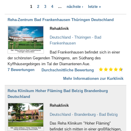
Bad Bayersoien
Dialyse (21)
1
2
3
4
…
nächste ›
letzte »
Bad Bellingen
Down - Syndrom (4)
Bad Belzig
Drogenentzug (57)
Bad Bentheim
Reha-Zentrum Bad Frankenhausen Thüringen Deutschland
Entwicklungsverzögerungen (58)
Bad Bergzabern
Enuresis (17)
Rehaklinik
Bad Berka
Epilepsie (67)
Bad Berleburg
Deutschland - Thüringen - Bad
Ernährungsstörung /
Bad Bertrich
Frankenhausen
Essstörungen (251)
Bad Bevensen
Erschöpfungszustände / Burn-
Bild: Reha-Zentrum Bad Frankenhausen
Bad Frankenhausen befindet sich in einer
Thüringen Deutschland
Bad Birnbach
Out (287)
der schönsten Gegenden Thüringens, am Südhang des
Bad Blankenburg
Frauenleiden (52)
Kyffhäusergebirges im Tal der Diamantenen Aue.
Bad Bocklet
Galle (28)
7 Bewertungen
Durchschnittliche Bewertung
Bad Bodenteich
Gefäßerkrankungen (140)
Bad Boll
Mehr Informationen zur Kurklinik
Gehör, Ohren (23)
Bad Brambach
Gewichtsreduzierung/
Bad Bramstedt
Übergewicht (155)
Reha Klinikum Hoher Fläming Bad Belzig Brandenburg
Bad Brückenau
Gicht (52)
Deutschland
Bad Buchau
Gleichgewichtsstörungen (4)
Rehaklinik
Bad Camberg
Guillain-Barré-Syndrom (55)
Bad Ditzenbach
Hauterkrankungen (152)
Deutschland - Brandenburg - Bad Belzig
Bad Doberan
Herzerkrankungen (294)
Das Reha Klinikum "Hoher Fläming"
Bad Driburg
Hüfte (345)
Bild: Reha Klinikum "Hoher Fläming" Bad
befindet sich mitten in einer großflächigen,
Bad Düben
Belzig Brandenburg Deutschland