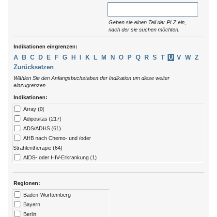
Geben sie einen Teil der PLZ ein,
nach der sie suchen möchten.
Indikationen eingrenzen:
A
B
C
D
E
F
G
H
I
K
L
M
N
O
P
Q
R
S
T
U
V
W
Z
Zurücksetzen
Wählen Sie den Anfangsbuchstaben der Indikation um diese weiter
einzugrenzen
Indikationen:
Array (0)
Adipositas (217)
ADS/ADHS (61)
AHB nach Chemo- und /oder
Strahlentherapie (64)
AIDS- oder HIV-Erkrankung (1)
Allergien (79)
ALS (7)
Regionen:
Alzheimer (13)
Baden-Württemberg
Amputation (176)
Bayern
Angststörungen (273)
Berlin
Arthritis (92)