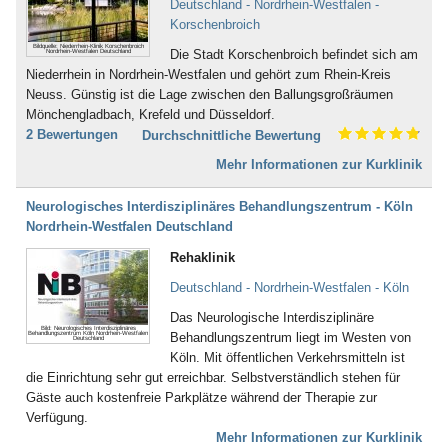
Inkontinenz (43)
Deutschland - Nordrhein-Westfalen -
Bad Dürkheim
Ischias (4)
Korschenbroich
Bad Dürrheim
Kind-Kuren (35)
Bildquelle: Niederrhein-Klinik Korschenbroich
Die Stadt Korschenbroich befindet sich am
Nordrhein-Westfalen Deutschland
Bad Eilsen
Kinderkrankheiten (4)
Niederrhein in Nordrhein-Westfalen und gehört zum Rhein-Kreis
Bad Elster
Knochenmark- und
Neuss. Günstig ist die Lage zwischen den Ballungsgroßräumen
Bad Ems
Stammzellspende (3)
Mönchengladbach, Krefeld und Düsseldorf.
Bad Essen
Koma / Wachkoma (8)
2 Bewertungen
Durchschnittliche Bewertung
Bad Fallingbostel
Krebsnachsorge (137)
Bad Feilnbach
Kreislauferkrankungen (281)
Mehr Informationen zur Kurklinik
Bad Frankenhausen
Lebererkrankungen (48)
Bad Freienwalde
Leukämie (30)
Neurologisches Interdisziplinäres Behandlungszentrum - Köln
Bad Füssing
Lymphologie (6)
Nordrhein-Westfalen Deutschland
Bad Gandersheim
Magen, Darm (117)
Rehaklinik
Bad Gögging
Männerleiden (30)
Bad Gottleuba
Migräne (137)
Deutschland - Nordrhein-Westfalen - Köln
Bad Griesbach
Mobbing (58)
Bad Grönenbach
Das Neurologische Interdisziplinäre
Morbus Bechterew (103)
Bild: Neurologisches Interdisziplinäres
Behandlungszentrum Köln Nordrhein-Westfalen
Bad Harzburg
Behandlungszentrum liegt im Westen von
Deutschland
Müdigkeitssyndrom (7)
Bad Heilbrunn
Köln. Mit öffentlichen Verkehrsmitteln ist
Multiple Sklerose (128)
Bad Herrenalb
die Einrichtung sehr gut erreichbar. Selbstverständlich stehen für
Nachbehandlung nach Operationen
Bad Hersfeld
Gäste auch kostenfreie Parkplätze während der Therapie zur
und Unfällen (483)
Bad Hindelang-Oberjoch
Verfügung.
Nebenhöhlen- und
Bad Homburg
Mehr Informationen zur Kurklinik
Rachenkatarrhe (12)