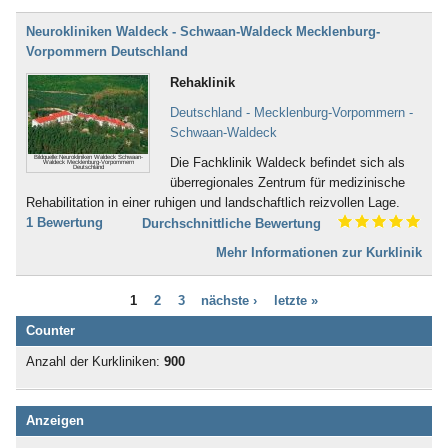
Bad Iburg
Nervensystem (253)
Bad Karlshafen
Neurokliniken Waldeck - Schwaan-Waldeck Mecklenburg-
Neurodermitis (95)
Bad Kissingen
Vorpommern Deutschland
Nieren- und Harnwege (70)
Bad Klosterlausnitz
Ödemerkrankungen (11)
Rehaklinik
Bad Königshofen
Onkologie (120)
Bad Kösen
Deutschland - Mecklenburg-Vorpommern -
Osteoporose (230)
Bad Kötzting
Schwaan-Waldeck
Parkinson (138)
Bad Kreuznach
Persönlichkeitsstörungen (186)
Bildquelle:Neurokliniken Waldeck Schwaan-
Die Fachklinik Waldeck befindet sich als
Waldeck Mecklenburg-Vorpommern
Bad Krozingen
Deutschland
Plastische Chirurgie (5)
überregionales Zentrum für medizinische
Bad Langensalza
Prävention (107)
Rehabilitation in einer ruhigen und landschaftlich reizvollen Lage.
Bad Lausick
Prostata (52)
1 Bewertung
Durchschnittliche Bewertung
Bad Lauterberg
Psychische Folgen durch
Bad Liebenstein
Mehr Informationen zur Kurklinik
Vergewaltigung oder Missbrauch (22)
Bad Liebenwerda
Psychische Folgen nach
Bad Lieben­zell
Gewalterfahrung (32)
1
2
3
nächste ›
letzte »
Bad Lippspringe
Querschnittslähmung (61)
Bad Lobenstein
Counter
Raucherentwöhnung (66)
Bad Malente-Gremsmühlen
Restless-Legs-Syndrom (3)
Anzahl der Kurkliniken:
900
Bad Mergentheim
Rheuma (275)
Bad Münder
Rückenmarkserkrankung/-
Bad Münster am Stein -
verletzung (94)
Anzeigen
Ebernburg
Schädel-Hirn-Trauma (132)