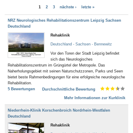
Bad Bayersoien
Dialyse (21)
1
2
3
nächste ›
letzte »
Bad Bellingen
Down - Syndrom (4)
Bad Belzig
Drogenentzug (57)
Bad Bentheim
NRZ Neurologisches Rehabilitationszentrum Leipzig Sachsen
Entwicklungsverzögerungen (58)
Bad Bergzabern
Deutschland
Enuresis (17)
Bad Berka
Epilepsie (67)
Rehaklinik
Bad Berleburg
Ernährungsstörung /
Bad Bertrich
Deutschland - Sachsen - Bennewitz
Essstörungen (251)
Bad Bevensen
Erschöpfungszustände / Burn-
Vor den Toren der Stadt Leipzig befindet
Bild: NRZ Neurologisches
Bad Birnbach
Rehabilitationszentrum Leipzig Sachsen
Out (287)
Deutschland
sich das Neurologisches
Bad Blankenburg
Frauenleiden (52)
Rehabilitationszentrum im Grüngürtel der Metropole. Das
Bad Bocklet
Galle (28)
Naherholungsgebiet mit seinen Naturschutzzonen, Parks und Seen
Bad Bodenteich
Gefäßerkrankungen (140)
bietet beste Rahmenbedingungen für eine erfolgreiche neurologische
Bad Boll
Gehör, Ohren (23)
Rehabilitation.
Bad Brambach
Gewichtsreduzierung/
5 Bewertungen
Durchschnittliche Bewertung
Bad Bramstedt
Übergewicht (155)
Bad Brückenau
Mehr Informationen zur Kurklinik
Gicht (52)
Bad Buchau
Gleichgewichtsstörungen (4)
Bad Camberg
Guillain-Barré-Syndrom (55)
Niederrhein-Klinik Korschenbroich Nordrhein-Westfalen
Bad Ditzenbach
Hauterkrankungen (152)
Deutschland
Bad Doberan
Herzerkrankungen (294)
Rehaklinik
Bad Driburg
Hüfte (345)
Bad Düben