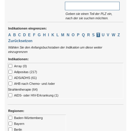
Geben sie einen Teil der PLZ ein,
nach der sie suchen möchten.
Indikationen eingrenzen:
A
B
C
D
E
F
G
H
I
K
L
M
N
O
P
Q
R
S
T
U
V
W
Z
Zurücksetzen
Wählen Sie den Anfangsbuchstaben der Indikation um diese weiter
einzugrenzen
Indikationen:
Array (0)
Adipositas (217)
ADS/ADHS (61)
AHB nach Chemo- und /oder
Strahlentherapie (64)
AIDS- oder HIV-Erkrankung (1)
Allergien (79)
ALS (7)
Regionen:
Alzheimer (13)
Baden-Württemberg
Amputation (176)
Bayern
Angststörungen (273)
Berlin
Arthritis (92)