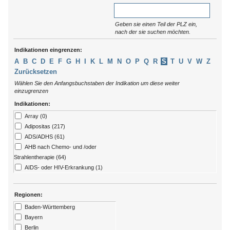
Geben sie einen Teil der PLZ ein,
nach der sie suchen möchten.
Indikationen eingrenzen:
A
B
C
D
E
F
G
H
I
K
L
M
N
O
P
Q
R
S
T
U
V
W
Z
Zurücksetzen
Wählen Sie den Anfangsbuchstaben der Indikation um diese weiter
einzugrenzen
Indikationen:
Array (0)
Adipositas (217)
ADS/ADHS (61)
AHB nach Chemo- und /oder
Strahlentherapie (64)
AIDS- oder HIV-Erkrankung (1)
Allergien (79)
ALS (7)
Regionen:
Alzheimer (13)
Baden-Württemberg
Amputation (176)
Bayern
Angststörungen (273)
Berlin
Arthritis (92)