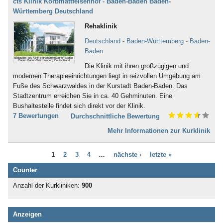
cts Klinik Korbmattfelsenhof - Baden-Baden Baden-
Bad Iburg
Nervensystem (253)
Württemberg Deutschland
Bad Karlshafen
Neurodermitis (95)
Bad Kissingen
Rehaklinik
Nieren- und Harnwege (70)
Bad Klosterlausnitz
Ödemerkrankungen (11)
Deutschland - Baden-Württemberg - Baden-
Bad Königshofen
Onkologie (120)
Baden
Bad Kösen
Osteoporose (230)
Bildquelle: cts Klinik Korbmattfelsenhof Baden-
Baden Baden-Württemberg Deutschland
Bad Kötzting
Die Klinik mit ihren großzügigen und
Parkinson (138)
Bad Kreuznach
moder­nen Therapieeinrichtungen liegt in reizvollen Umge­bung am
Persönlichkeitsstörungen (186)
Bad Krozingen
Fuße des Schwarzwaldes in der Kurstadt Baden-Baden. Das
Plastische Chirurgie (5)
Bad Langensalza
Stadtzentrum erreichen Sie in ca. 40 Gehminuten. Eine
Prävention (107)
Bad Lausick
Bushaltestelle findet sich direkt vor der Klinik.
Prostata (52)
Bad Lauterberg
7 Bewertungen
Durchschnittliche Bewertung
Psychische Folgen durch
Bad Liebenstein
Vergewaltigung oder Missbrauch (22)
Mehr Informationen zur Kurklinik
Bad Liebenwerda
Psychische Folgen nach
Bad Lieben­zell
Gewalterfahrung (32)
Bad Lippspringe
1
2
3
4
…
nächste ›
letzte »
Querschnittslähmung (61)
Bad Lobenstein
Raucherentwöhnung (66)
Counter
Bad Malente-Gremsmühlen
Restless-Legs-Syndrom (3)
Bad Mergentheim
Anzahl der Kurkliniken:
900
Rheuma (275)
Bad Münder
Rückenmarkserkrankung/-
Bad Münster am Stein -
verletzung (94)
Ebernburg
Anzeigen
Schädel-Hirn-Trauma (132)