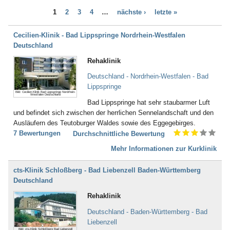
Bad Bayersoien
Dialyse (21)
1
2
3
4
…
nächste ›
letzte »
Bad Bellingen
Down - Syndrom (4)
Bad Belzig
Drogenentzug (57)
Bad Bentheim
Cecilien-Klinik - Bad Lippspringe Nordrhein-Westfalen
Entwicklungsverzögerungen (58)
Bad Bergzabern
Deutschland
Enuresis (17)
Bad Berka
Epilepsie (67)
Rehaklinik
Bad Berleburg
Ernährungsstörung /
Bad Bertrich
Deutschland - Nordrhein-Westfalen - Bad
Essstörungen (251)
Bad Bevensen
Lippspringe
Erschöpfungszustände / Burn-
Bild: Cecilien-Klinik Bad Lippspringe Nordrhein-
Bad Birnbach
Westfalen Deutschland
Out (287)
Bad Lippspringe hat sehr staubarmer Luft
Bad Blankenburg
Frauenleiden (52)
und befindet sich zwischen der herrlichen Sennelandschaft und den
Bad Bocklet
Galle (28)
Ausläufern des Teutoburger Waldes sowie des Eggegebirges.
Bad Bodenteich
Gefäßerkrankungen (140)
7 Bewertungen
Durchschnittliche Bewertung
Bad Boll
Gehör, Ohren (23)
Bad Brambach
Mehr Informationen zur Kurklinik
Gewichtsreduzierung/
Bad Bramstedt
Übergewicht (155)
Bad Brückenau
Gicht (52)
cts-Klinik Schloßberg - Bad Liebenzell Baden-Württemberg
Bad Buchau
Gleichgewichtsstörungen (4)
Deutschland
Bad Camberg
Guillain-Barré-Syndrom (55)
Rehaklinik
Bad Ditzenbach
Hauterkrankungen (152)
Bad Doberan
Herzerkrankungen (294)
Deutschland - Baden-Württemberg - Bad
Bad Driburg
Hüfte (345)
Lieben­zell
Bad Düben
Bild: cts-Klinik Schloßberg Bad Liebenzell