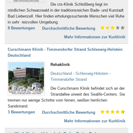
Inkontinenz (43)
Baden-Württemberg Deutschland
Die cts-Klinik Schloßberg liegt im
Bad Dürkheim
Ischias (4)
nördlichen Schwarzwald in der traditionsreichen Bade- und Kurstadt
Bad Dürrheim
Kind-Kuren (35)
Bad Liebenzell. Hier finden erholungssuchende Menschen viel Ruhe
Bad Eilsen
Kinderkrankheiten (4)
in sehr reizvollen Umgebung.
Bad Elster
Knochenmark- und
8 Bewertungen
Durchschnittliche Bewertung
Bad Ems
Stammzellspende (3)
Bad Essen
Koma / Wachkoma (8)
Mehr Informationen zur Kurklinik
Bad Fallingbostel
Krebsnachsorge (137)
Bad Feilnbach
Kreislauferkrankungen (281)
Curschmann Klinik - Timmendorfer Strand Schleswig-Holstein
Bad Frankenhausen
Lebererkrankungen (48)
Deutschland
Bad Freienwalde
Leukämie (30)
Rehaklinik
Bad Füssing
Lymphologie (6)
Bad Gandersheim
Magen, Darm (117)
Deutschland - Schleswig-Holstein -
Bad Gögging
Männerleiden (30)
Timmendorfer Strand
Bad Gottleuba
Migräne (137)
Bad Griesbach
Die Curschmann Klinik befindet sich an der
Mobbing (58)
Bildquelle: Curschmann Klinik - Timmendorfer
Bad Grönenbach
Strandallee unweit des Sealife-Centers. Sie
Strand Schleswig-Holstein Deutschland
Morbus Bechterew (103)
Bad Harzburg
trennen nur wenige Schritte vom feinen, weißen herrlichen
Müdigkeitssyndrom (7)
Bad Heilbrunn
Sandstrand.
Multiple Sklerose (128)
Bad Herrenalb
3 Bewertungen
Durchschnittliche Bewertung
Nachbehandlung nach Operationen
Bad Hersfeld
und Unfällen (483)
Mehr Informationen zur Kurklinik
Bad Hindelang-Oberjoch
Nebenhöhlen- und
Bad Homburg
Rachenkatarrhe (12)